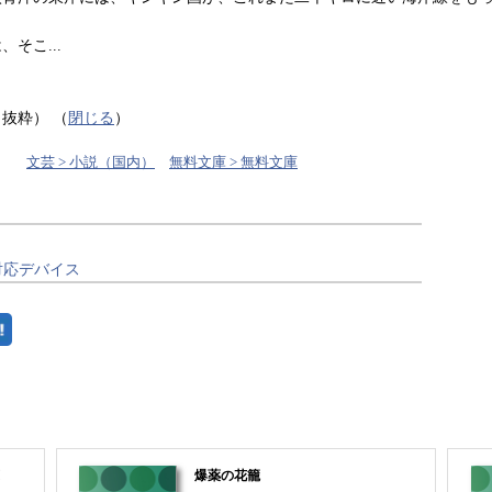
そこ...
り抜粋）
（
閉じる
）
文芸 > 小説（国内）
無料文庫 > 無料文庫
対応デバイス
爆薬の花籠