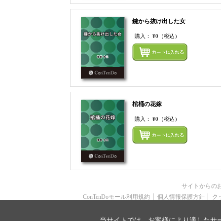
鍵から抜け出した女
購入：
¥0
（税込）
棺桶の花嫁
購入：
¥0
（税込）
サイトからの
ConTenDoモール利用規約
個人情報保護方針
ク
当サイトでは、お客様により適したサー