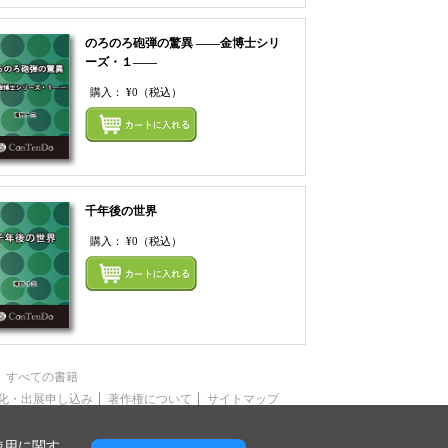
のろのろ砲弾の驚異 ――金博士シリ
ーズ・１――
購入：
¥0
（税込）
てカートにいれる
まとめてカートにいれ
千年後の世界
購入：
¥0
（税込）
てカートにいれる
まとめてカートにいれ
すべての書籍
化・出展申し込み
著作権について
サイトマップ
使用に関す