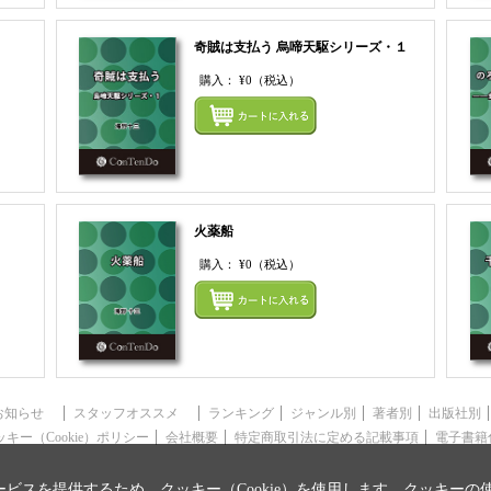
奇賊は支払う 烏啼天駆シリーズ・１
購入：
¥0
（税込）
まとめてカートにいれる
まとめ
火薬船
購入：
¥0
（税込）
まとめてカートにいれる
まとめ
お知らせ
スタッフオススメ
ランキング
ジャンル別
著者別
出版社別
ッキー（Cookie）ポリシー
会社概要
特定商取引法に定める記載事項
電子書籍
ビスを提供するため、クッキー（Cookie）を使用します。クッキーの