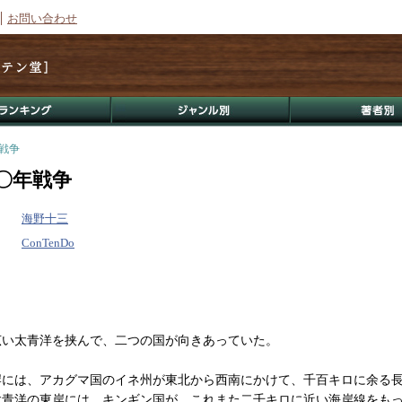
お問い合わせ
年戦争
〇年戦争
海野十三
ConTenDo
い太青洋を挟んで、二つの国が向きあっていた。
には、アカグマ国のイネ州が東北から西南にかけて、千百キロに余る
太青洋の東岸には、キンギン国が、これまた二千キロに近い海岸線をも