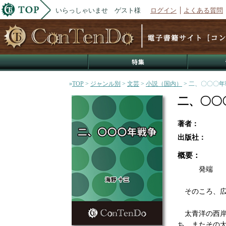
いらっしゃいませ ゲスト様
ログイン
よくある質問
»
TOP
>
ジャンル別
>
文芸
>
小説（国内）
> 二、〇〇〇
二、〇〇
著者：
出版社：
概要：
発端
そのころ、広
太青洋の西岸
ち、またその