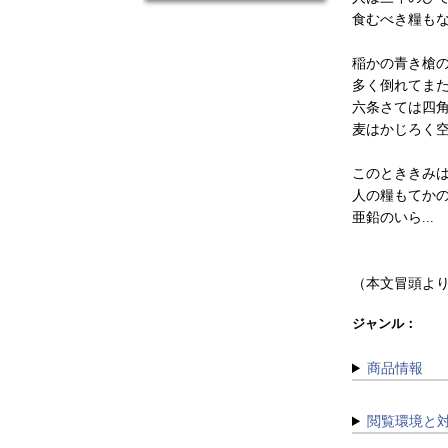
食むべき糧も
稲かの青き槍
多く倒れてま
六条さては四
麦はかじろく
このとききみ
人の糧もてか
亜鉛のいら...
（本文冒頭よ
ジャンル：
商品情報
閲覧環境と