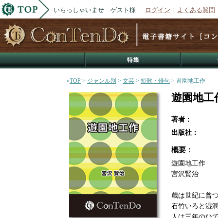
いらっしゃいませ ゲスト様
ログイン
よくある質問
»
TOP
>
ジャンル別
>
文芸
>
短歌・俳句
> 遊園地工作
遊園地工
著者：
出版社：
概要：
遊園地工作
宮沢賢治
歳は世紀に曾
石竹いろと湿
人は三年のひ