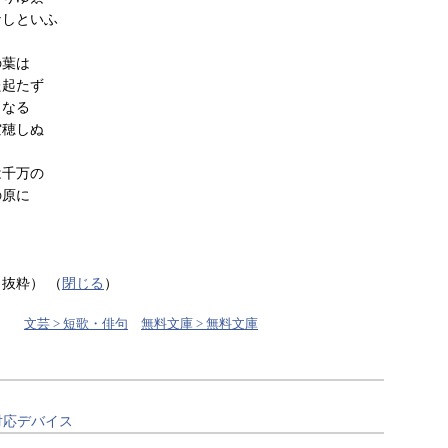
なしといふ
の葉は
た起たず
角なる
空穂しぬ
は千万の
の原に
り抜粋）
（
閉じる
）
文芸 > 短歌・俳句
無料文庫 > 無料文庫
対応デバイス