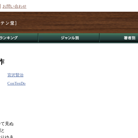
お問い合わせ
作
宮沢賢治
ConTenDo
つて見ぬ
潤と
でりゆゑ