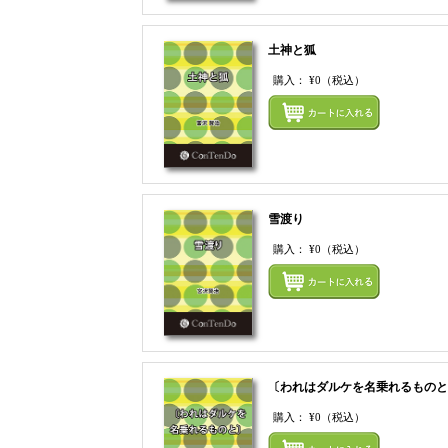
土神と狐
購入：
¥0
（税込）
雪渡り
購入：
¥0
（税込）
〔われはダルケを名乗れるものと
購入：
¥0
（税込）