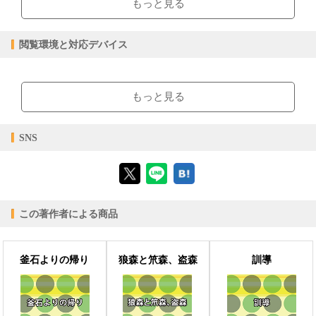
もっと見る
epub
ファイル形式
【販売形態】
購入
レンタル
閲覧環境と対応デバイス
商品価格（税込）
¥0
-
閲覧可能期間
無期限
-
【閲覧環境】
ブラウザビューア・PC版ConTenDoビューア・モバイルビューア
もっと見る
【対応デバイス】
SNS
【ブラウザビューア】
この著作者による商品
【PC版ConTenDoビューア】
釜石よりの帰り
狼森と笊森、盗森
訓導
【モバイルビューア】