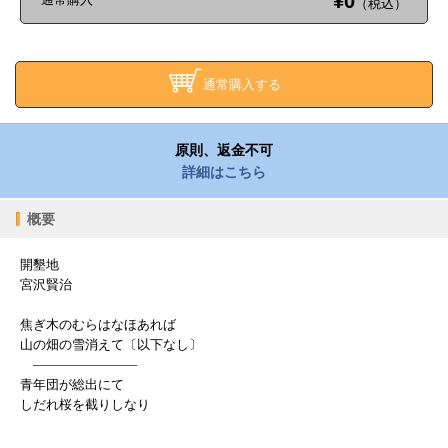
¥0
（税込）
通常購入する
原則、返金不可
詳細はこちら
概要
開墾地
宮沢賢治
焦ぎ木のむらはなほあれば
山の畑の雪消えて〔以下なし〕
――――――――
青年団が総出にて
しだれ桜を截りしなり