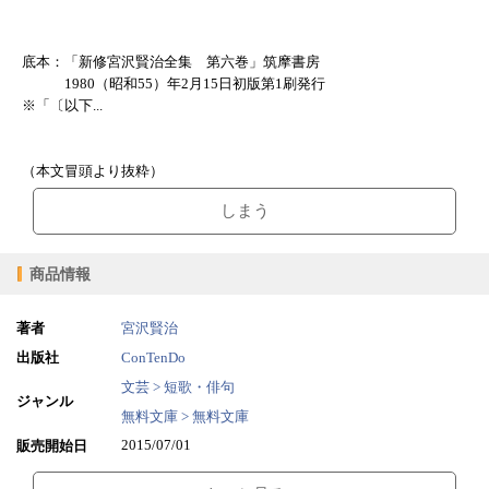
底本：「新修宮沢賢治全集 第六巻」筑摩書房
1980（昭和55）年2月15日初版第1刷発行
※「〔以下...
（本文冒頭より抜粋）
しまう
商品情報
著者
宮沢賢治
出版社
ConTenDo
文芸 > 短歌・俳句
ジャンル
無料文庫 > 無料文庫
2015/07/01
販売開始日
0.93MB
ファイルサイズ