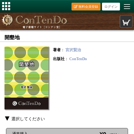
無料会員登録
ログイン
開墾地
著者
：
宮沢賢治
出版社
：
ConTenDo
選択してください
通常購入