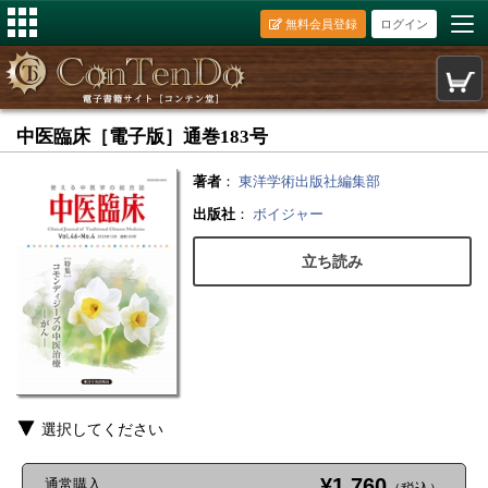
無料会員登録
ログイン
中医臨床［電子版］通巻183号
著者
：
東洋学術出版社編集部
出版社
：
ボイジャー
立ち読み
選択してください
¥1,760
通常購入