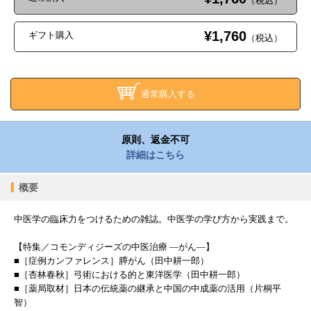
（税込）
¥1,760
ギフト購入
（税込）
通常購入する
原則、返金不可
詳細はこちら
概要
中医学の臨床力をつけるための雑誌。中医学の学び方から実践まで。
【特集／コモンディジーズの中医治療 ―がん―】
■［症例カンファレンス］膵がん（田中耕一郎）
■［杏林春秋］弓術における的と東洋医学（田中耕一郎）
■［薬局取材］日本の伝統薬の継承と中国の中成薬の活用（片桐平
智）