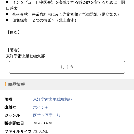
■［インタビュー］中医弁証を実践できる鍼灸師を育てるために（関
口善太）
■［杏林春秋］井栄兪経合にみる営衛互根と営衛還流（足立繁久）
■［仮免鍼灸］２つの衝脈？（北上貴史）
【目次】
【著者】
東洋学術出版社編集部
しまう
商品情報
著者
東洋学術出版社編集部
出版社
ボイジャー
ジャンル
医学 > 医学一般
2026/03/20
販売開始日
79.16MB
ファイルサイズ