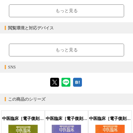
epub
ファイル形式
もっと見る
【販売形態】
購入
レンタル
商品価格（税込）
¥1,760
-
閲覧環境と対応デバイス
閲覧可能期間
無期限
-
【閲覧環境】
ブラウザビューア・PC版ConTenDoビューア・モバイルビューア
もっと見る
【対応デバイス】
SNS
【ブラウザビューア】
この商品のシリーズ
【PC版ConTenDoビューア】
中医臨床［電子復刻版］通巻1号
中医臨床［電子復刻版］通巻2号
中医臨床［電子復刻版］通巻3号
【モバイルビューア】