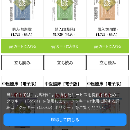
購入(無期限)
購入(無期限)
購入(無期限)
¥1,729
（税込）
¥1,729
（税込）
¥1,729
（税込）
カートに入れる
カートに入れる
カートに入れる
立ち読み
立ち読み
立ち読み
中医臨床［電子版］通巻115号
中医臨床［電子版］通巻116号
中医臨床［電子版］通巻117号
当サイトでは、お客様により適したサービスを提供するため、
クッキー（Cookie）を使用します。クッキーの使用に関する詳
細は「
クッキー（Cookie）ポリシー
」をご覧ください。
確認して閉じる