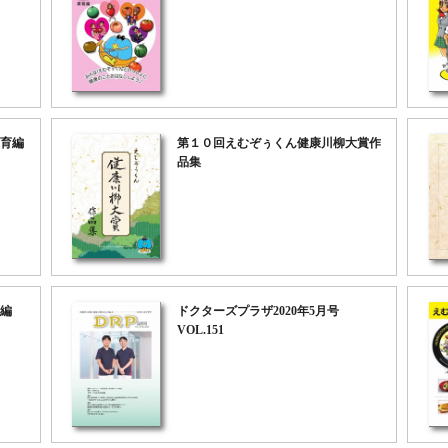
育編
第１０回えむぞぅくん健康川柳大賞作
品集
編
ドクターズプラザ2020年5月号
VOL.151