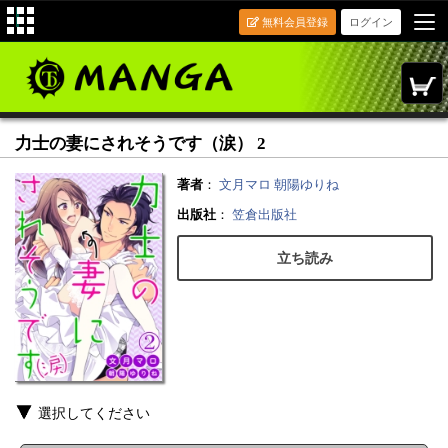
無料会員登録
ログイン
力士の妻にされそうです（涙） 2
著者
：
文月マロ
朝陽ゆりね
出版社
：
笠倉出版社
立ち読み
選択してください