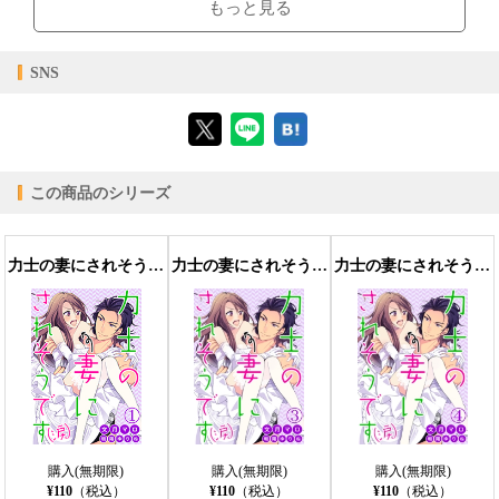
もっと見る
【対応デバイス】
SNS
【ブラウザビューア】
この商品のシリーズ
【PC版ConTenDoビューア】
力士の妻にされそうです（涙）
力士の妻にされそうです（涙） 3
力士の妻にされそうです（涙） 4
【モバイルビューア】
購入(無期限)
購入(無期限)
購入(無期限)
¥110
（税込）
¥110
（税込）
¥110
（税込）