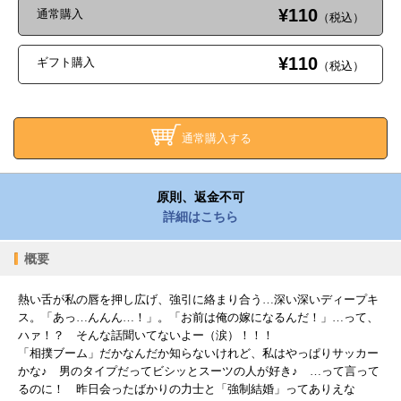
¥110
通常購入
（税込）
¥110
ギフト購入
（税込）
通常購入する
原則、返金不可
詳細はこちら
概要
熱い舌が私の唇を押し広げ、強引に絡まり合う…深い深いディープキ
ス。「あっ…んんん…！」。「お前は俺の嫁になるんだ！」…って、
ハァ！？ そんな話聞いてないよー（涙）！！！
「相撲ブーム」だかなんだか知らないけれど、私はやっぱりサッカー
かな♪ 男のタイプだってビシッとスーツの人が好き♪ …って言って
るのに！ 昨日会ったばかりの力士と「強制結婚」ってありえな