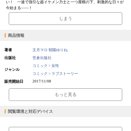
い！ 一途で強引な超イケメン力士と一つ屋根の下、刺激的な日々が
今始まる――！
しまう
商品情報
著者
文月マロ
朝陽ゆりね
出版社
笠倉出版社
コミック > 女性
ジャンル
コミック > ラブストーリー
2017/11/08
販売開始日
13.11MB
ファイルサイズ
もっと見る
epub
ファイル形式
【販売形態】
購入
レンタル
閲覧環境と対応デバイス
商品価格（税込）
¥110
-
閲覧可能期間
無期限
-
【閲覧環境】
ブラウザビューア・PC版ConTenDoビューア・モバイルビューア