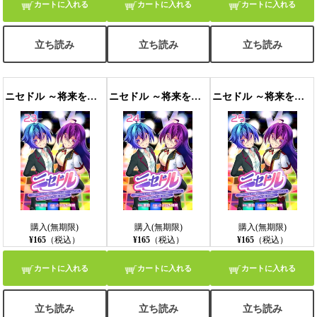
カートに入れる
カートに入れる
カートに入れる
立ち読み
立ち読み
立ち読み
ニセドル ～将来をちかいあった幼馴染がアイドルになって遠くにいっちゃったので俺もアイドル（女装）になって追いかけます!～(話売り) #23
ニセドル ～将来をちかいあった幼馴染がアイドルになって遠くにいっちゃったので俺もアイドル（女装）になって追いかけます!～(話売り) #24
ニセドル ～将来をちかいあった幼馴染がアイドルになって遠くにいっちゃったので俺もアイドル（女装）になって追いかけます!～(話売り) #25
購入(無期限)
購入(無期限)
購入(無期限)
¥165
（税込）
¥165
（税込）
¥165
（税込）
カートに入れる
カートに入れる
カートに入れる
立ち読み
立ち読み
立ち読み