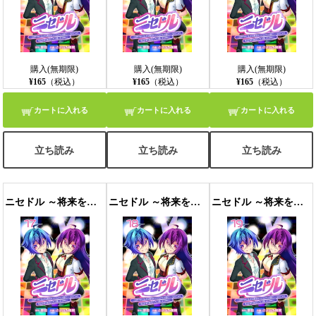
購入(無期限)
購入(無期限)
購入(無期限)
¥165
（税込）
¥165
（税込）
¥165
（税込）
カートに入れる
カートに入れる
カートに入れる
立ち読み
立ち読み
立ち読み
ニセドル ～将来をちかいあった幼馴染がアイドルになって遠くにいっちゃったので俺もアイドル（女装）になって追いかけます!～(話売り) #17
ニセドル ～将来をちかいあった幼馴染がアイドルになって遠くにいっちゃったので俺もアイドル（女装）になって追いかけます!～(話売り) #18
ニセドル ～将来をちかいあった幼馴染がアイドルになって遠くにいっちゃったので俺もアイドル（女装）になって追いかけます!～(話売り) #19