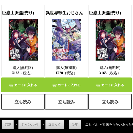
巨蟲山脈(話売り) #54
異世界転生おじさんは静かに暮らしたい(話売り) #2
巨蟲山脈(話売り) #49
購入(無期限)
購入(無期限)
購入(無期限)
¥165
（税込）
¥220
（税込）
¥165
（税込）
カートに入れる
カートに入れる
カートに入れる
立ち読み
立ち読み
立ち読み
TOP
>
ジャンル別
>
コミック
>
少年
> ニセドル ～将来をちかいあっ