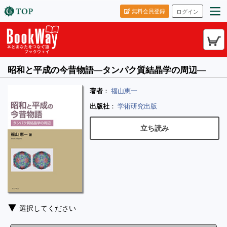
無料会員登録
ログイン
昭和と平成の今昔物語―タンパク質結晶学の周辺―
著者
：
福山恵一
出版社
：
学術研究出版
立ち読み
選択してください