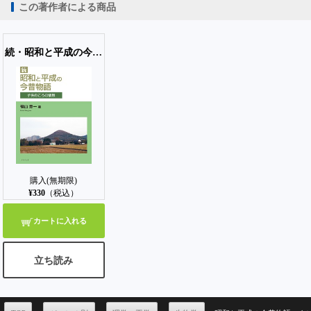
この著作者による商品
【PC版ConTenDoビューア】
続・昭和と平成の今昔物語－子供のころの情景－
【モバイルビューア】
購入(無期限)
¥330
（税込）
カートに入れる
立ち読み