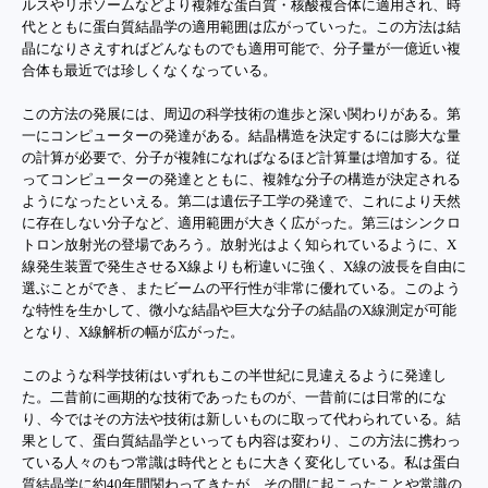
ルスやリボソームなどより複雑な蛋白質・核酸複合体に適用され、時
代とともに蛋白質結晶学の適用範囲は広がっていった。この方法は結
晶になりさえすればどんなものでも適用可能で、分子量が一億近い複
合体も最近では珍しくなくなっている。
この方法の発展には、周辺の科学技術の進歩と深い関わりがある。第
一にコンピューターの発達がある。結晶構造を決定するには膨大な量
の計算が必要で、分子が複雑になればなるほど計算量は増加する。従
ってコンピューターの発達とともに、複雑な分子の構造が決定される
ようになったといえる。第二は遺伝子工学の発達で、これにより天然
に存在しない分子など、適用範囲が大きく広がった。第三はシンクロ
トロン放射光の登場であろう。放射光はよく知られているように、X
線発生装置で発生させるX線よりも桁違いに強く、X線の波長を自由に
選ぶことができ、またビームの平行性が非常に優れている。このよう
な特性を生かして、微小な結晶や巨大な分子の結晶のX線測定が可能
となり、X線解析の幅が広がった。
このような科学技術はいずれもこの半世紀に見違えるように発達し
た。二昔前に画期的な技術であったものが、一昔前には日常的にな
り、今ではその方法や技術は新しいものに取って代わられている。結
果として、蛋白質結晶学といっても内容は変わり、この方法に携わっ
ている人々のもつ常識は時代とともに大きく変化している。私は蛋白
質結晶学に約40年間関わってきたが、その間に起こったことや常識の