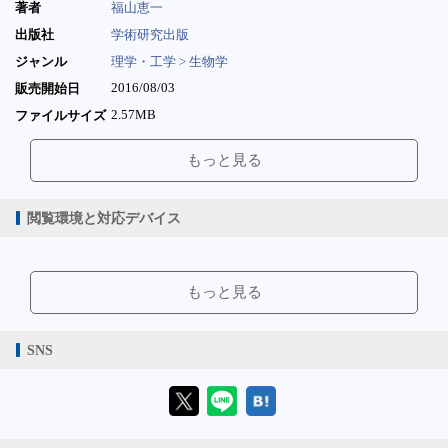
著者
福山恵一
出版社
学術研究出版
ジャンル
理学・工学 > 生物学
2016/08/03
販売開始日
2.57MB
ファイルサイズ
epub
ファイル形式
もっと見る
【販売形態】
購入
レンタル
商品価格（税込）
¥330
-
閲覧環境と対応デバイス
閲覧可能期間
無期限
-
【閲覧環境】
ブラウザビューア・PC版ConTenDoビューア・モバイルビューア
もっと見る
【対応デバイス】
SNS
【ブラウザビューア】