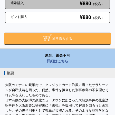
¥880
通常購入
（税込）
¥880
ギフト購入
（税込）
通常購入する
原則、返金不可
詳細はこちら
概要
大阪のミナミの繁華街で、クレジットカード詐欺に遭ったサラリーマ
ンが自己決着を図った。偶然、事件を担当した刑事敷島の不条理なそ
れ以降を現わしたものである。
日本有数の大阪堺の泉北ニュータウンに起こった未解決事件の児童誘
拐事件を大阪府警は秘密裏に「透視」を援用して解決を図ろうと画策
した。その担当刑事として敷島が抜擢される。そのような非科学的な