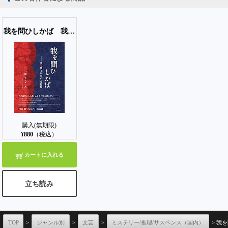
【PC版ConTenDoビューア】
我を問ひしかば 我を問うなかれ 完結編
【モバイルビューア】
購入(無期限)
¥880
（税込）
カートに入れる
立ち読み
TOP
>
ジャンル別
>
文芸
>
ミステリー/推理/サスペンス（国内）
> 我