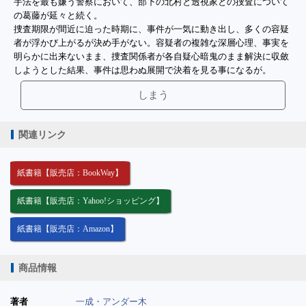
手法を最も嫌う警察において、部下の北村と透視家との捜査について
の葛藤が延々と続く。
捜査期限が間近に迫った時期に、事件が一気に動き出し、多くの容疑
者が浮かび上がるが決め手がない。容疑者の複雑な深層心理、事実を
明らかに出来ないまま、捜査関係者が各自疑心暗鬼のまま解決に収斂
しようとした結果、事件は思わぬ展開で決着を見る事になるが。
しまう
関連リンク
紙書籍【販売店：BookWay】
紙書籍【販売店：Yahoo!ショッピング】
紙書籍【販売店：Amazon】
商品情報
著者
一成・アンダー木