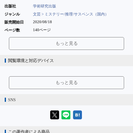
出版社
学術研究出版
ジャンル
文芸 > ミステリー/推理/サスペンス（国内）
2020/08/18
販売開始日
140ページ
ページ数
7.53MB
ファイルサイズ
もっと見る
pdf
ファイル形式
【販売形態】
購入
レンタル
閲覧環境と対応デバイス
商品価格（税込）
¥880
-
閲覧可能期間
無期限
-
【閲覧環境】
ブラウザビューア・PC版ConTenDoビューア・モバイルビューア
もっと見る
【対応デバイス】
SNS
【ブラウザビューア】
この著作者による商品