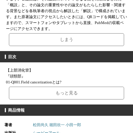
「概説」と、その論文の重要性やその論文がもたらした影響・関連す
る背景などを各執筆者の視点から解説した「解説」で構成されていま
す。また原著論文にアクセスしたいときには、QRコードを掲載してい
ますので、スマートフォンやタブレットから直接、PubMedの収載ペ
ージにアクセスできます。
しまう
目次
【上部消化管】
『頭頸部』
01-Q001.Field cancerizationとは?
02-Q002.画像強調拡大観察により咽喉頭領域の精査を行うべき対象は?
もっと見る
03-Q003.NBIは,食道扁平上皮癌患者における頭頸部表在癌の発見に有
用か?
04-Q004.中下咽頭表在癌における内視鏡的切除の長期治療成績は?
商品情報
etc
『食道』
01-Q006.お酒を飲むと赤くなる人は食道癌になりやすい?
著者
松田尚久
堀田欣一
小田一郎
02-Q007.食道扁平上皮癌のリスクを見分けるために外来で簡単にでき
出版社
シービーアール