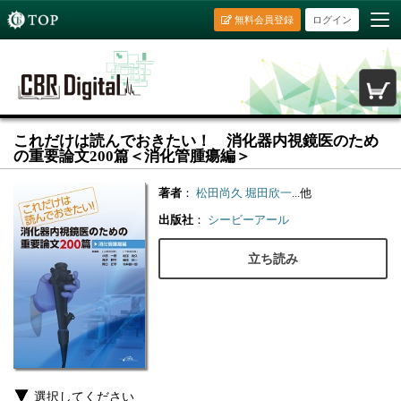
無料会員登録
ログイン
これだけは読んでおきたい！ 消化器内視鏡医のため
の重要論文200篇＜消化管腫瘍編＞
著者
：
松田尚久
堀田欣一
...他
出版社
：
シービーアール
立ち読み
選択してください