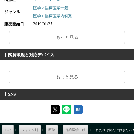
る質問は?
医学 > 臨床医学一般
03-Q008.日本人に多い食道・頭頸部領域の扁平上皮多重癌の背景は?
ジャンル
04-Q009.頭頸部癌患者に食道癌はどのくらい併存するか?―ヨード染色
医学 > 臨床医学内科系
の有用性も含めて
2019/01/25
販売開始日
etc
237ページ
ページ数
『胃』
もっと見る
01-Q036.H. pyloriは人体にどのような影響を及ぼすのか?
6.95MB
ファイルサイズ
02-Q037.H. pyloriと胃癌との関係は?
pdf
ファイル形式
03-Q038.H. pylori感染と胃癌の関連性は?
閲覧環境と対応デバイス
【販売形態】
04-Q039.野菜や果物の摂取と胃癌リスクの関連は?
購入
レンタル
etc
商品価格（税込）
¥4,950
-
【閲覧環境】
『十二指腸』
閲覧可能期間
無期限
-
01-Q096.本邦における非乳頭部十二指腸腫瘍の診療の現状は?
ブラウザビューア・PC版ConTenDoビューア・モバイルビューア
もっと見る
02-Q097.治療すべき十二指腸腺腫とは?
03-Q098.十二指腸非乳頭部上皮性腫瘍は生検すべきか?
【対応デバイス】
04-Q099.非乳頭部十二指腸腫瘍は分割EMRでよいか?
SNS
etc
【ブラウザビューア】
【下部消化管】
『小腸』
01-Q101.小腸探索のファーストチョイス! 小腸カプセル内視鏡の最初
の報告は?
【PC版ConTenDoビューア】
02-Q102.カプセル内視鏡は小腸腫瘍の診断に有用か?
TOP
>
ジャンル別
>
医学
>
臨床医学一般
> これだけは読んでおきたい