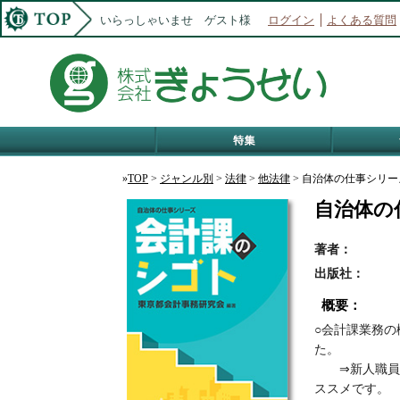
いらっしゃいませ ゲスト様
ログイン
よくある質問
»
TOP
>
ジャンル別
>
法律
>
他法律
> 自治体の仕事シリ
自治体の
著者：
出版社：
概要：
○会計課業務
た。
⇒新人職員・
ススメです。