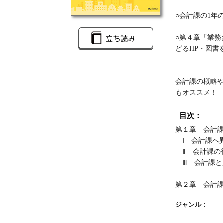
○会計課の1年
○第４章「業
どるHP・図書
会計課の概略
もオススメ！
目次：
第１章 会計
Ⅰ 会計課へ
Ⅱ 会計課の
Ⅲ 会計課と
第２章 会計課
ジャンル：