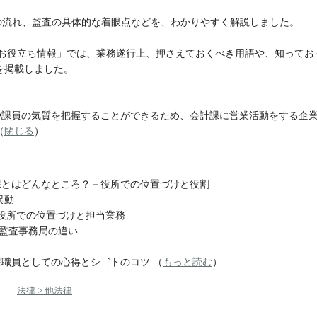
の流れ、監査の具体的な着眼点などを、わかりやすく解説しました。
務お役立ち情報」では、業務遂行上、押さえておくべき用語や、知ってお
を掲載しました。
や課員の気質を把握することができるため、会計課に営業活動をする企
（
閉じる
）
課とはどんなところ？－役所での位置づけと役割
異動
役所での位置づけと担当業務
監査事務局の違い
職員としての心得とシゴトのコツ （
もっと読む
）
法律 > 他法律