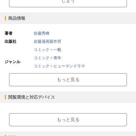
しまう
商品情報
著者
佐藤秀峰
出版社
佐藤漫画製作所
コミック > 一般
コミック > 青年
ジャンル
コミック > ヒューマンドラマ
コミック > 職業・ビジネス
もっと見る
2019/11/01
販売開始日
15ページ
ページ数
閲覧環境と対応デバイス
13.51MB
ファイルサイズ
epub
ファイル形式
【閲覧環境】
【販売形態】
ブラウザビューア・PC版ConTenDoビューア・モバイルビューア
もっと見る
購入
レンタル
商品価格（税込）
¥110
-
閲覧可能期間
無期限
-
【対応デバイス】