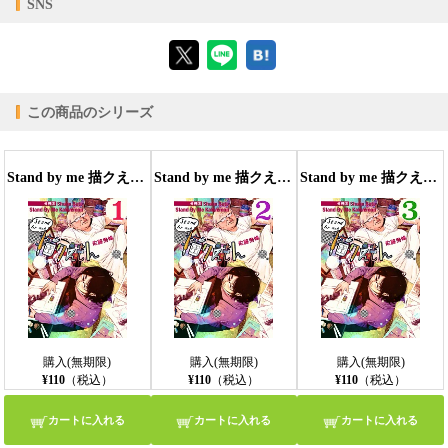
SNS
【ブラウザビューア】
この商品のシリーズ
【PC版ConTenDoビューア】
Stand by me 描クえもん 分冊版１
Stand by me 描クえもん 分冊版2
Stand by me 描クえもん 分冊版3
【モバイルビューア】
購入(無期限)
購入(無期限)
購入(無期限)
¥110
（税込）
¥110
（税込）
¥110
（税込）
カートに入れる
カートに入れる
カートに入れる