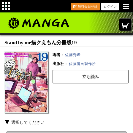
無料会員登録
ログイン
Stand by me描クえもん分冊版19
著者
：
佐藤秀峰
出版社
：
佐藤漫画製作所
立ち読み
選択してください