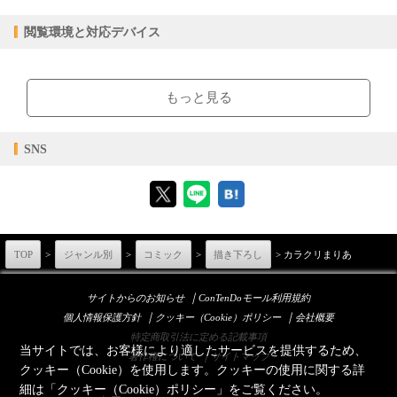
51.43MB
ファイルサイズ
閲覧環境と対応デバイス
epub
ファイル形式
【販売形態】
【閲覧環境】
購入
レンタル
ブラウザビューア・PC版ConTenDoビューア・モバイルビューア
商品価格（税込）
¥220
-
もっと見る
閲覧可能期間
無期限
-
【対応デバイス】
SNS
【ブラウザビューア】
【PC版ConTenDoビューア】
TOP
>
ジャンル別
>
コミック
>
描き下ろし
> カラクリまりあ
｜
サイトからのお知らせ
ConTenDoモール利用規約
｜
｜
個人情報保護方針
クッキー（Cookie）ポリシー
会社概要
【モバイルビューア】
特定商取引法に定める記載事項
当サイトでは、お客様により適したサービスを提供するため、
｜
著作権について
サイトマップ
クッキー（Cookie）を使用します。クッキーの使用に関する詳
細は「
クッキー（Cookie）ポリシー
」をご覧ください。