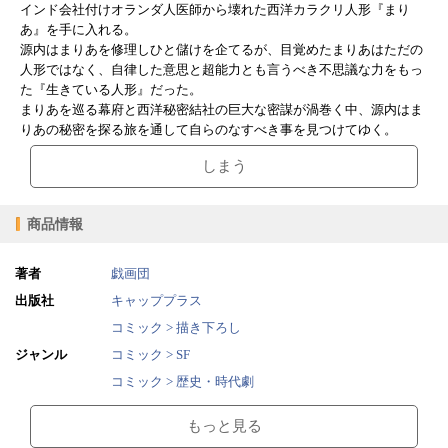
インド会社付けオランダ人医師から壊れた西洋カラクリ人形『まり
あ』を手に入れる。
源内はまりあを修理しひと儲けを企てるが、目覚めたまりあはただの
人形ではなく、自律した意思と超能力とも言うべき不思議な力をもっ
た『生きている人形』だった。
まりあを巡る幕府と西洋秘密結社の巨大な密謀が渦巻く中、源内はま
りあの秘密を探る旅を通して自らのなすべき事を見つけてゆく。
しまう
商品情報
著者
戯画団
出版社
キャッププラス
コミック > 描き下ろし
ジャンル
コミック > SF
コミック > 歴史・時代劇
2013/02/27
販売開始日
もっと見る
108ページ
ページ数