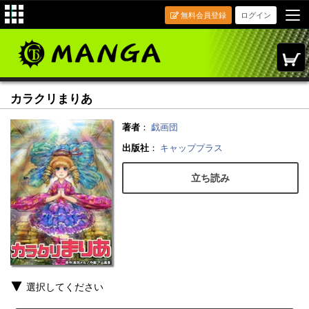
無料会員登録
ログイン
カラクリまりあ
著者
：
戯画団
出版社
：
キャッププラス
立ち読み
選択してください