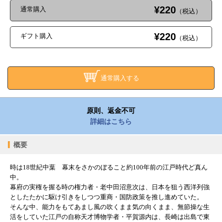
¥220
通常購入
（税込）
¥220
ギフト購入
（税込）
通常購入する
原則、返金不可
詳細はこちら
概要
時は18世紀中葉 幕末をさかのぼること約100年前の江戸時代ど真ん
中。
幕府の実権を握る時の権力者・老中田沼意次は、日本を狙う西洋列強
としたたかに駆け引きをしつつ重商・国防政策を推し進めていた。
そんな中、能力をもてあまし風の吹くまま気の向くまま、無節操な生
活をしていた江戸の自称天才博物学者・平賀源内は、長崎は出島で東