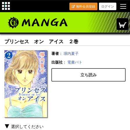
無料会員登録
ログイン
プリンセス オン アイス ２巻
著者
：
塀内夏子
出版社
：
電書バト
立ち読み
選択してください