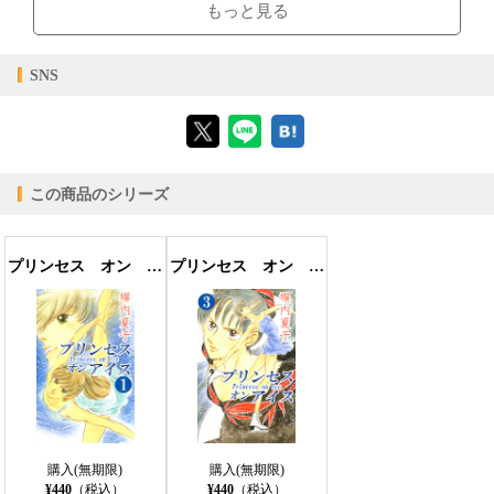
ブラウザビューア・PC版ConTenDoビューア・モバイルビューア
もっと見る
【対応デバイス】
SNS
【ブラウザビューア】
この商品のシリーズ
【PC版ConTenDoビューア】
プリンセス オン アイス １巻
プリンセス オン アイス ３巻
【モバイルビューア】
購入(無期限)
購入(無期限)
¥440
（税込）
¥440
（税込）