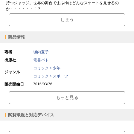
持つジャッジ。世界の舞台でまふゆはどんなスケートを見せるの
か・・・・・・！？
しまう
商品情報
著者
塀内夏子
出版社
電書バト
コミック > 少年
ジャンル
コミック > スポーツ
2016/03/26
販売開始日
46.56MB
ファイルサイズ
もっと見る
epub
ファイル形式
【販売形態】
購入
レンタル
閲覧環境と対応デバイス
商品価格（税込）
¥440
-
閲覧可能期間
無期限
-
【閲覧環境】