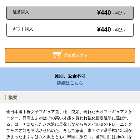
¥440
通常購入
（税込）
¥440
ギフト購入
（税込）
通常購入する
原則、返金不可
詳細はこちら
概要
全日本選手権女子フギュア選手権。突如、現れた天才フィギュアスケ
ーター、日高まふゆはその高い才能を買われ強化指定選手に選ばれ
る。コーチになった八木沢に反発しながらもスパルタのトレーニング
でその才能を開花させ始めた。そして急遽、東アジア選手権に出場が
決まったまふゆは八木沢とともに韓国に旅立つ。審判団には神の目を