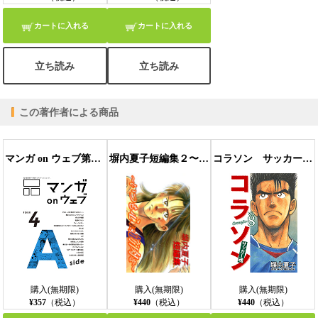
カートに入れる
カートに入れる
立ち読み
立ち読み
この著作者による商品
マンガ on ウェブ第4号 side-A
塀内夏子短編集２〜いつも心に筋肉を〜
コラソン サッカー魂 ８巻
購入(無期限)
購入(無期限)
購入(無期限)
¥357
（税込）
¥440
（税込）
¥440
（税込）