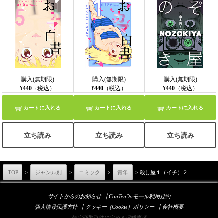
購入(無期限)
購入(無期限)
購入(無期限)
¥440
（税込）
¥440
（税込）
¥440
（税込）
カートに入れる
カートに入れる
カートに入れる
立ち読み
立ち読み
立ち読み
TOP
>
ジャンル別
>
コミック
>
青年
> 殺し屋１（イチ）２
｜
サイトからのお知らせ
ConTenDoモール利用規約
｜
｜
個人情報保護方針
クッキー（Cookie）ポリシー
会社概要
特定商取引法に定める記載事項