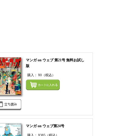
マンガ on ウェブ 第21号 無料お試し
版
購入：
¥0
（税込）
てカートにいれる
まとめてカートにいれ
マンガ on ウェブ第24号
購入：
¥385
（税込）