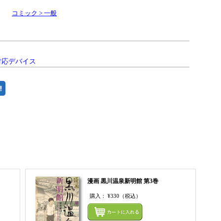
コミック > 一般
対応デバイス
まとめてカートにいれる
漫画 黒川温泉新明館 第3巻
購入：
¥330
（税込）
まとめてカートにいれる
まとめ