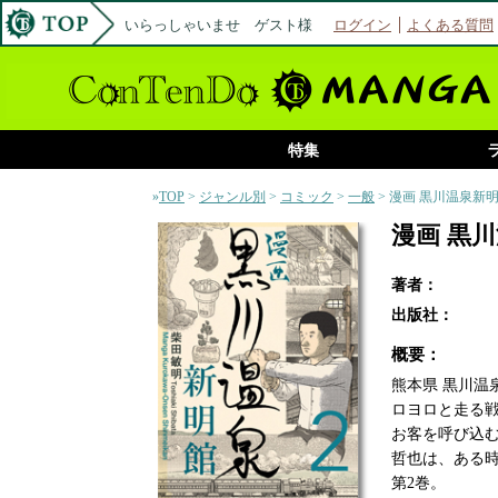
いらっしゃいませ ゲスト様
ログイン
よくある質問
特集
»
TOP
>
ジャンル別
>
コミック
>
一般
> 漫画 黒川温泉新明
漫画 黒川
著者：
出版社：
概要：
熊本県 黒川
ロヨロと走る
お客を呼び込
哲也は、ある
第2巻。