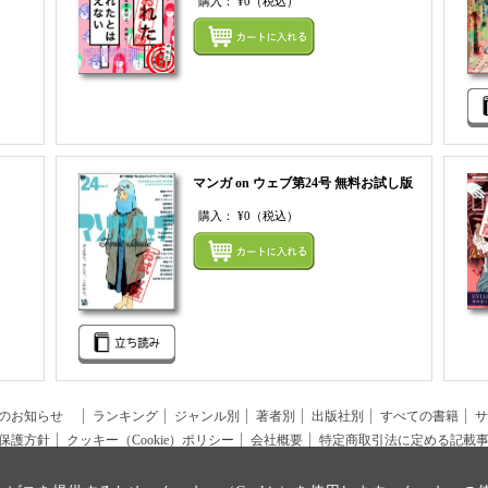
購入：
¥0
（税込）
まとめてカートにいれる
まとめ
マンガ on ウェブ第24号 無料お試し版
購入：
¥0
（税込）
まとめてカートにいれる
まとめ
らのお知らせ
ランキング
ジャンル別
著者別
出版社別
すべての書籍
サ
保護方針
クッキー（Cookie）ポリシー
会社概要
特定商取引法に定める記載