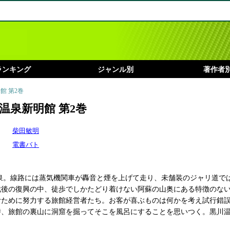
ランキング
ジャンル別
著作者
館 第2巻
温泉新明館 第2巻
柴田敏明
電書バト
温泉。線路には蒸気機関車が轟音と煙を上げて走り、未舗装のジャリ道で
戦後の復興の中、徒歩でしかたどり着けない阿蘇の山奥にある特徴のな
むために努力する旅館経営者たち。お客が喜ぶものは何かを考え試行錯
時、旅館の裏山に洞窟を掘ってそこを風呂にすることを思いつく。黒川