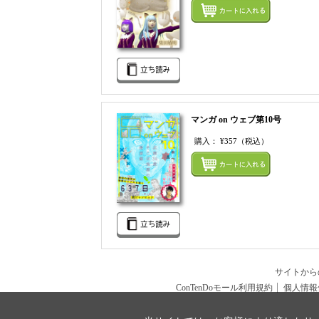
マンガ on ウェブ第10号
購入：
¥357
（税込）
サイトか
ConTenDoモール利用規約
個人情報