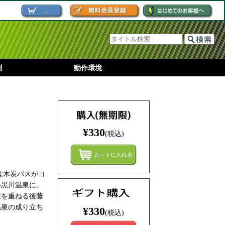
...
別
動作環境
¥330
(税込)
まとめ
は木炭バスがヨ
い黒川温泉に、
誤を重ねる後藤
温泉の成り立ち
¥330
(税込)