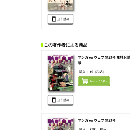
この著作者による商品
マンガ on ウェブ 第23号 無料お
版
購入：
¥0
（税込）
マンガ on ウェブ 第23号
購入：
¥385
（税込）