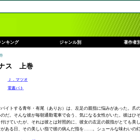
ランキング
ジャンル別
著作者
巻
ナス 上巻
Ｊ．マツオ
電書バト
でバイトする青年・有尾（ありお）は、左足の親指に悩みがあった。爪
いのだ。そんな彼が毎朝通勤電車で会う、気になる女性がいた。彼はひ
名付けていたが、それは彼とは対照的に、彼女の左足の親指がとても美
女がある日、その美しい指で彼の病んだ指を……。シュールな味わいの