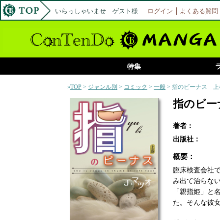
いらっしゃいませ ゲスト様
ログイン
よくある質問
特集
»
TOP
>
ジャンル別
>
コミック
>
一般
> 指のビーナス 上
指のビー
著者：
出版社：
概要：
臨床検査会社
み出て治らな
「親指姫」と
た。そんな彼