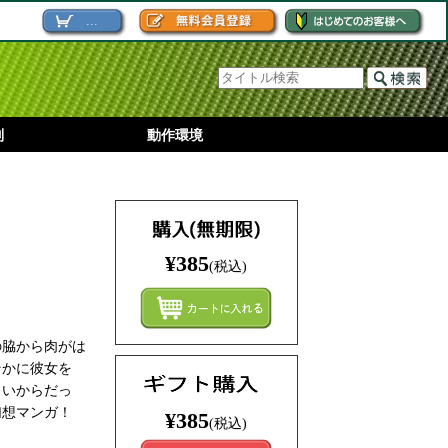
...
別
動作環境
¥385
(税込)
まとめ
の脇から肉がは
そかに彼女を
しいからだっ
幻想マンガ！
¥385
(税込)