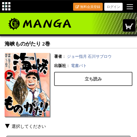
無料会員登録
ログイン
海峡ものがたり 2巻
著者
：
ジョー指月
石川サブロウ
出版社
：
電書バト
立ち読み
選択してください