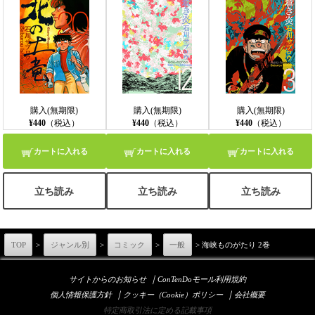
購入(無期限)
購入(無期限)
購入(無期限)
¥440
（税込）
¥440
（税込）
¥440
（税込）
カートに入れる
カートに入れる
カートに入れる
立ち読み
立ち読み
立ち読み
TOP
>
ジャンル別
>
コミック
>
一般
> 海峡ものがたり 2巻
｜
サイトからのお知らせ
ConTenDoモール利用規約
｜
｜
個人情報保護方針
クッキー（Cookie）ポリシー
会社概要
特定商取引法に定める記載事項