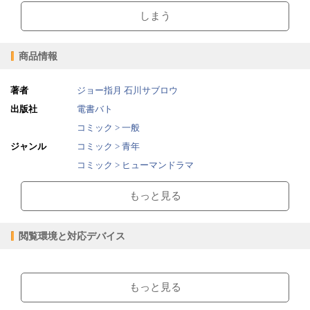
しまう
商品情報
著者
ジョー指月
石川サブロウ
出版社
電書バト
コミック > 一般
ジャンル
コミック > 青年
コミック > ヒューマンドラマ
2020/10/15
販売開始日
もっと見る
204ページ
ページ数
171.19MB
ファイルサイズ
閲覧環境と対応デバイス
epub
ファイル形式
【販売形態】
【閲覧環境】
購入
レンタル
ブラウザビューア・PC版ConTenDoビューア・モバイルビューア
商品価格（税込）
¥440
-
もっと見る
閲覧可能期間
無期限
-