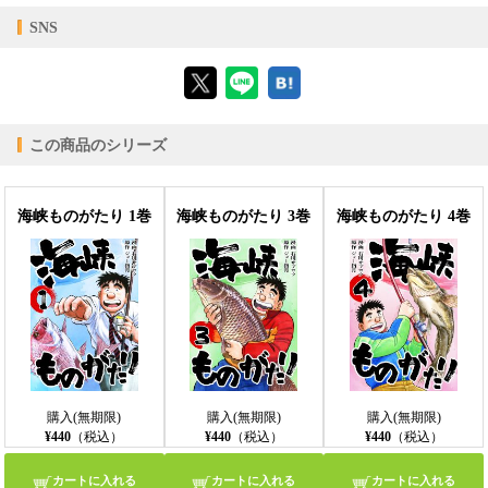
【対応デバイス】
SNS
【ブラウザビューア】
この商品のシリーズ
【PC版ConTenDoビューア】
海峡ものがたり 1巻
海峡ものがたり 3巻
海峡ものがたり 4巻
【モバイルビューア】
購入(無期限)
購入(無期限)
購入(無期限)
¥440
（税込）
¥440
（税込）
¥440
（税込）
カートに入れる
カートに入れる
カートに入れる