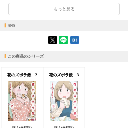
【閲覧環境】
購入
レンタル
ブラウザビューア・PC版ConTenDoビューア・モバイルビューア
商品価格（税込）
¥968
-
もっと見る
閲覧可能期間
無期限
-
【対応デバイス】
SNS
【ブラウザビューア】
この商品のシリーズ
【PC版ConTenDoビューア】
花のズボラ飯 2
花のズボラ飯 3
【モバイルビューア】
購入(無期限)
購入(無期限)