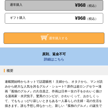
¥968
通常購入
（税込）
¥968
ギフト購入
（税込）
通常購入する
原則、返金不可
詳細はこちら
概要
連載開始時からネットで話題騒然！ 主婦から、オタクから、マンガ読
みから絶大な人気を誇るグルメ・ショート!! 原作は超ロングセラー漫
画『孤独のグルメ』の久住昌之、作画は日本一女の子をかわいく描け
る漫画家・水沢悦子。驚異のコンビが、かわいくって、おかしくっ
て、でもちょっぴり寂しいときもある一人暮らしの主婦・花の生活を
描きます。誰も予想し得なかった、新しい『孤独のグルメ』の誕生で