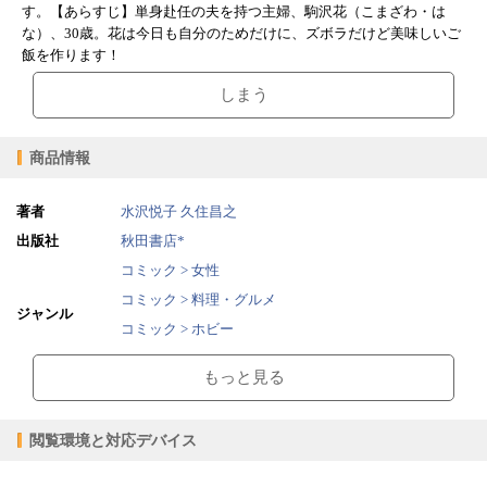
す。【あらすじ】単身赴任の夫を持つ主婦、駒沢花（こまざわ・は
な）、30歳。花は今日も自分のためだけに、ズボラだけど美味しいご
飯を作ります！
しまう
商品情報
著者
水沢悦子
久住昌之
出版社
秋田書店*
コミック > 女性
コミック > 料理・グルメ
ジャンル
コミック > ホビー
コミック > ドラマ・映画・アニメ関連
もっと見る
2015/11/01
販売開始日
29.50MB
ファイルサイズ
閲覧環境と対応デバイス
epub
ファイル形式
【販売形態】