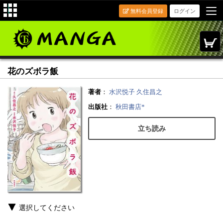
無料会員登録
ログイン
花のズボラ飯
著者
：
水沢悦子
久住昌之
出版社
：
秋田書店*
立ち読み
選択してください