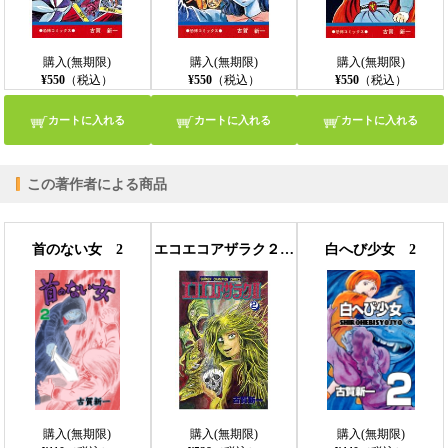
購入(無期限)
購入(無期限)
購入(無期限)
¥550
（税込）
¥550
（税込）
¥550
（税込）
カートに入れる
カートに入れる
カートに入れる
この著作者による商品
首のない女 2
エコエコアザラク２（2）
白へび少女 2
購入(無期限)
購入(無期限)
購入(無期限)