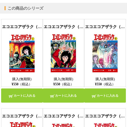
この商品のシリーズ
【PC版ConTenDoビューア】
エコエコアザラク（1）
エコエコアザラク（2）
エコエコアザラク（4）
【モバイルビューア】
購入(無期限)
購入(無期限)
購入(無期限)
¥550
（税込）
¥550
（税込）
¥550
（税込）
カートに入れる
カートに入れる
カートに入れる
エコエコアザラク（5）
エコエコアザラク（6）
エコエコアザラク（7）