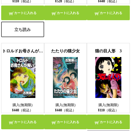
¥110
（税込）
¥528
（税込）
¥440
（税込）
カートに入れる
カートに入れる
カートに入れる
立ち読み
トロルドお母さんが怖い！
たたりの猫少女
猫の目人形 3
購入(無期限)
購入(無期限)
購入(無期限)
¥440
（税込）
¥440
（税込）
¥110
（税込）
カートに入れる
カートに入れる
カートに入れる