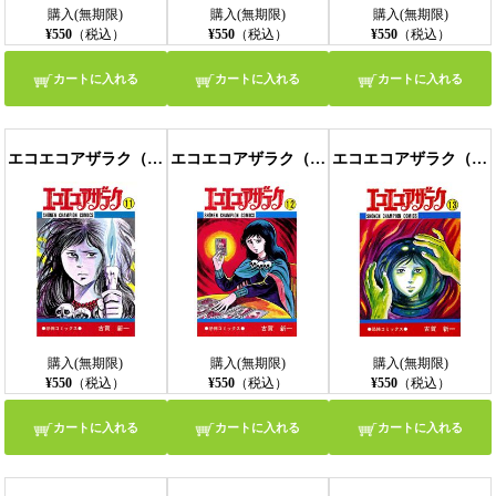
購入(無期限)
購入(無期限)
購入(無期限)
¥550
（税込）
¥550
（税込）
¥550
（税込）
カートに入れる
カートに入れる
カートに入れる
エコエコアザラク（11）
エコエコアザラク（12）
エコエコアザラク（13）
購入(無期限)
購入(無期限)
購入(無期限)
¥550
（税込）
¥550
（税込）
¥550
（税込）
カートに入れる
カートに入れる
カートに入れる