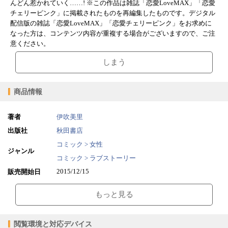
んどん惹かれていく……! ※この作品は雑誌「恋愛LoveMAX」「恋愛
チェリーピンク」に掲載されたものを再編集したものです。デジタル
配信版の雑誌「恋愛LoveMAX」「恋愛チェリーピンク」をお求めに
なった方は、コンテンツ内容が重複する場合がございますので、ご注
意ください。
しまう
商品情報
著者
伊吹美里
出版社
秋田書店
コミック > 女性
ジャンル
コミック > ラブストーリー
2015/12/15
販売開始日
52.05MB
ファイルサイズ
もっと見る
epub
ファイル形式
【販売形態】
購入
レンタル
閲覧環境と対応デバイス