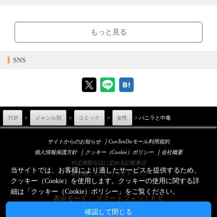
商品価格（税込）
¥528
-
閲覧可能期間
無期限
-
【閲覧環境】
ブラウザビューア・PC版ConTenDoビューア・モバイルビューア
もっと見る
【対応デバイス】
SNS
【ブラウザビューア】
【PC版ConTenDoビューア】
TOP
>
ジャンル別
>
コミック
>
女性
> バニラと中毒
｜
サイトからのお知らせ
ConTenDoモール利用規約
｜
｜
個人情報保護方針
クッキー（Cookie）ポリシー
会社概要
【モバイルビューア】
特定商取引法に定める記載事項
当サイトでは、お客様により適したサービスを提供するため、
｜
著作権について
サイトマップ
クッキー（Cookie）を使用します。クッキーの使用に関する詳
細は「
クッキー（Cookie）ポリシー
」をご覧ください。
表示モード：
スマートフォン
｜
ＰＣ
確認して閉じる
© Esperant System Co., Ltd.