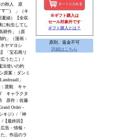
おの秋人 原
∇￣)ゞ」（キ
※ギフト購入は
田夏緒）【全収
セール対象外です
嬢に転生してし
ギフト購入とは？
島耕作」（原
婚約」（漫画：
原則、返金不可
ムネヤマヨシ
詳細はこちら
編】「宝石商リ
広うたこ）/
魔法使いの約
イン原案：ダンミ
reaall」
リー：渡航 キャ
ぎ キャラクタ
助 原作：佐藤
Order -
空倉シキジ）/「神
/【最終回】
・広告・情報・
また、作品のラ