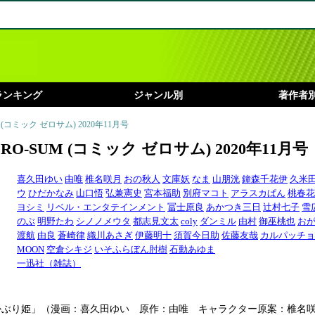
ランキング
ジャンル別
著作者
UM (コミック ゼロサム) 2020年11月号
ZERO-SUM (コミック ゼロサム) 2020年11月号
喜久田ゆい
由唯
椎名咲月
おの秋人
文庫妖
なま
山朋洸
鐘森千花伊
久米
ウ
ひだかなみ
山口悟
弘兼憲史
宮本福助
別府マコト
アラスカぱん
桃春花
ヨシミ
リベル・エンタテインメント
冨士原良
あかつき三日
辻村七子
雪
のぶ
明野たわ
シノノメウタ
都志見文太
coly
ダンミル
由村
御巫桃也
お
渡航
由良
蒼崎律
織川あさぎ
伊藤明十
須賀今日助
佐藤友哉
カルパッチョ
MOON
空倉シキジ
いそふらぼん肘樹
石動あゆま
一迅社（雑誌）
かぶり姫」（漫画：喜久田ゆい 原作：由唯 キャラクター原案：椎名