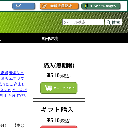
...
別
動作環境
田夏緒
春園ショ
¥510
(税込)
まろ
ムネヤマ
広うたこ
高山し
まとめ
がきちか
うごんば
野山
白峰
TYPE-
¥510
(税込)
咲月） 【巻頭