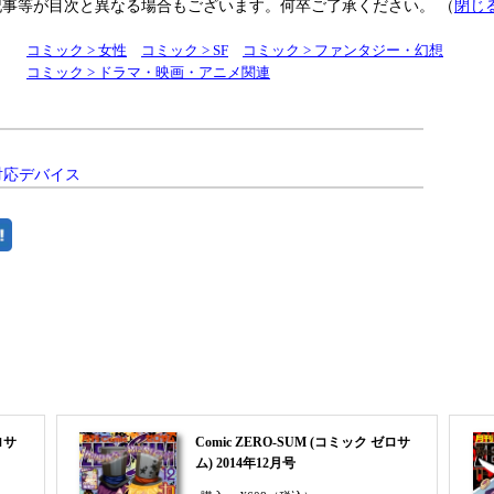
記事等が目次と異なる場合もございます。何卒ご了承ください。
（
閉じ
コミック > 女性
コミック > SF
コミック > ファンタジー・幻想
コミック > ドラマ・映画・アニメ関連
対応デバイス
まとめてカートにいれる
ロサ
Comic ZERO-SUM (コミック ゼロサ
ム) 2014年12月号