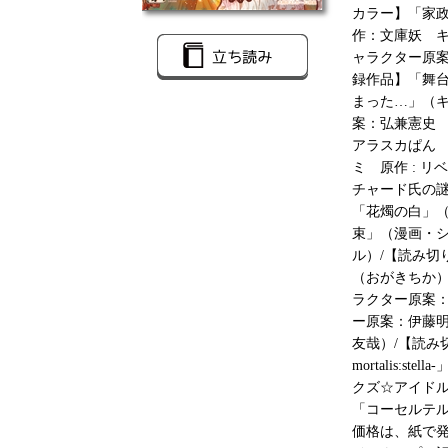
カラー】「家
作：文庫妖 キ
ャラクター原
録作品】「舞
まった…」（キ
案：弘兼憲史
アラスカぱん 
ミ 原作 : 
チャード氏の
「花燭の白」（
束」（漫画・シ
ル）/【読み切り
（おがきちか）/
ラクター原案
ー原案：伊藤
友哉）/【読み切
mortalis:
クズ☆アイドル
「コーセルテ
価格は、紙で