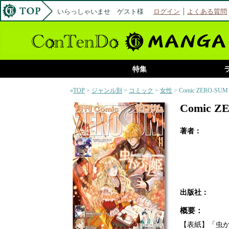
いらっしゃいませ ゲスト様
ログイン
よくある質問
特集
»
TOP
>
ジャンル別
>
コミック
>
女性
> Comic ZERO-S
Comic 
著者：
出版社：
概要：
【表紙】「虫