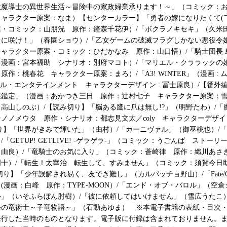
政魔導士の異世界生活～冒険中の家政婦業承ります！～」（コミック：
ャラクター原案：なま）【センターカラー】「勇者の嫁になりたくて(￣
案・コミック：山朋洸 原作：鐘森千花伊）/「ボクラノキセキ」（久米
台に咲け！」（春園ショウ）/「乙女ゲームの破滅フラグしかない悪役令
ャラクター原案・コミック：ひだかなみ 原作：山口悟）/「騎士団長 
 漫画：宮本福助 シナリオ：別府マコト）/「マリエル・クララックの
原作：桃春花 キャラクター原案：まろ）/「A3! WINTER」（漫画 : 
リベル・エンタテインメント キャラクターデザイン : 冨士原良）/【番外
謎鑑定」（漫画：あかつき三日 原作：辻村七子 キャラクター原案：雪
高山しのぶ）/【読み切り】「脳ある鷹に爪は無し!?」（明野たわ）/「
ノノメウタ 原作・シナリオ：都志見文太／coly キャラクターデザ
】「世界がきみで輝いた」（由村）/「カーニヴァル」（御巫桃也）/「Land
「GETUP! GETLIVE! -ゲラゲラ-」（コミック：うごんば ストー
：由良）/「竜騎士のお気に入り」（コミック：蒼崎律 原作：織川あさ
明十）/「転生！太宰治 転生して、すみません」（コミック：須賀今日
り】「少年誤解され易く、友でき難し」（カルパッチョ野山）/「Fate/Grand 
stella-」(漫画：白峰 原作：TYPE-MOON）/「エンド・オブ・バロル」（
」（いそふらぼん肘樹）/「彼に依頼してはいけません」（雪広うたこ）
ルの竜術士～子竜物語～」（石動あゆま） ※本電子書籍の表紙・目次
発行した当時のものとなります。電子版に付録は含まれておりません。