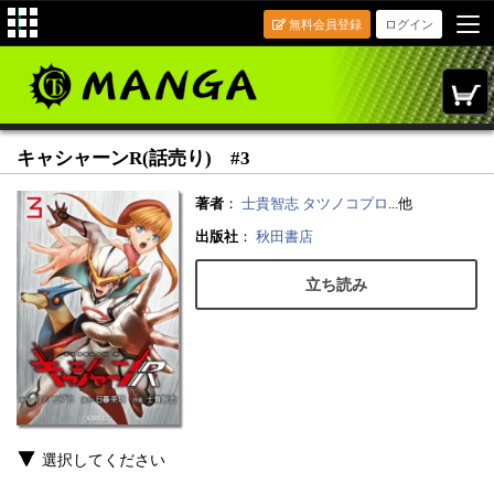
無料会員登録
ログイン
キャシャーンR(話売り) #3
著者
：
士貴智志
タツノコプロ
...他
出版社
：
秋田書店
立ち読み
選択してください