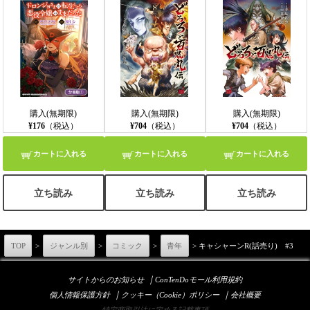
購入(無期限)
購入(無期限)
購入(無期限)
¥176
（税込）
¥704
（税込）
¥704
（税込）
カートに入れる
カートに入れる
カートに入れる
立ち読み
立ち読み
立ち読み
TOP
>
ジャンル別
>
コミック
>
青年
> キャシャーンR(話売り) #3
｜
サイトからのお知らせ
ConTenDoモール利用規約
｜
｜
個人情報保護方針
クッキー（Cookie）ポリシー
会社概要