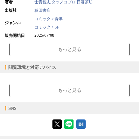
著者
士貴智志
タツノコプロ
日暮茶坊
出版社
秋田書店
コミック > 青年
ジャンル
コミック > SF
2025/07/08
販売開始日
5.80MB
ファイルサイズ
もっと見る
epub
ファイル形式
【販売形態】
購入
レンタル
閲覧環境と対応デバイス
商品価格（税込）
¥165
-
閲覧可能期間
無期限
-
【閲覧環境】
ブラウザビューア・PC版ConTenDoビューア・モバイルビューア
もっと見る
【対応デバイス】
SNS
【ブラウザビューア】