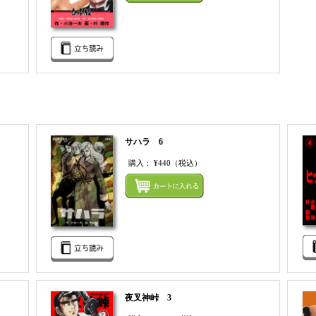
サハラ 6
購入：
¥440
（税込）
まとめてカートにいれる
まとめ
夜叉神峠 3