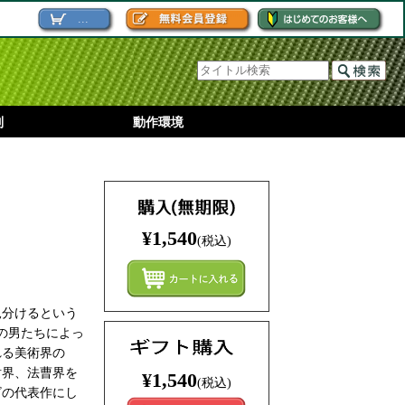
...
別
動作環境
¥1,540
(税込)
まとめ
見分けるという
の男たちによっ
れる美術界の
財界、法曹界を
¥1,540
(税込)
ビの代表作にし