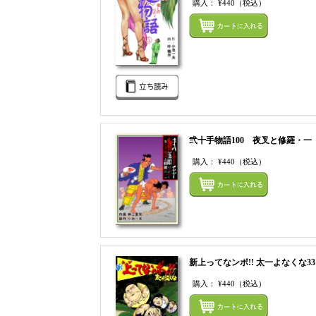
購入：
¥440
（税込）
弐十手物語100 夜叉と修羅・一
購入：
¥440
（税込）
新上ってなンボ!! 太一よなくな33
購入：
¥440
（税込）