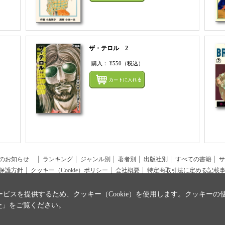
ザ・テロル 2
購入：
¥550
（税込）
まとめてカートにいれる
まとめ
らのお知らせ
ランキング
ジャンル別
著者別
出版社別
すべての書籍
サ
保護方針
クッキー（Cookie）ポリシー
会社概要
特定商取引法に定める記載
ビスを提供するため、クッキー（Cookie）を使用します。クッキーの
ー
」をご覧ください。