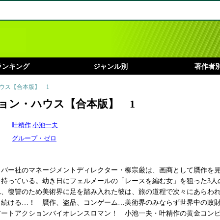
ランキング
ジャンル別
著作者
ハウス【合本版】 1
ョン・ハウス【合本版】 1
叶精作
小池一夫
グループ・ゼロ
リバー社のマネージメントディレクター・柳宗厳は、画商として贋作を
を持っている。幼き日にフェルメールの「レースを編む女」を狙った3人
れ、復讐のため美術界に足を踏み入れた彼は、旅の道程で次々にあらわ
し続ける…！ 贋作、盗品、コンゲーム…美術界のみならず世界中の政
アートアクションバイオレンスロマン！ 小池一夫・叶精作の黄金コン