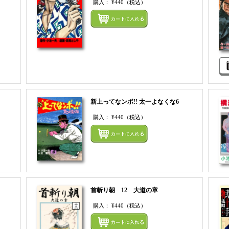
購入：
¥440
（税込）
まとめてカートにいれる
まとめ
新上ってなンボ!! 太一よなくな6
購入：
¥440
（税込）
まとめてカートにいれる
まとめ
首斬り朝 12 大道の章
購入：
¥440
（税込）
まとめてカートにいれる
まとめ