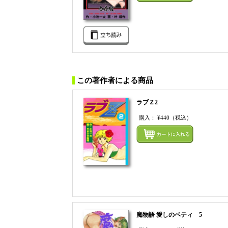
この著作者による商品
ラブＺ2
購入：
¥440
（税込）
魔物語 愛しのベティ 5