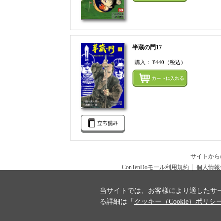
半蔵の門17
購入：
¥440
（税込）
サイトか
ConTenDoモール利用規約
個人情報
当サイトでは、お客様により適したサー
る詳細は「
クッキー（Cookie）ポリシ