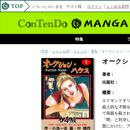
いらっしゃいませ ゲスト様
ログイン
よくある質問
特集
»
TOP
>
ジャンル別
>
コミック
>
青年
> オークション・
オークシ
著者：
出版社：
概要：
エドモンドオ
超人的な才能
て両親を殺さ
「闇」と対決
股にかけた、