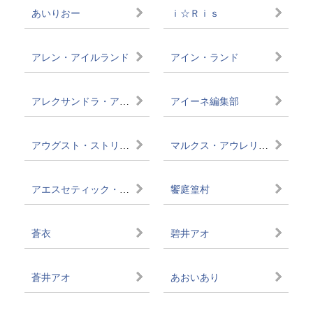
あいりおー
ｉ☆Ｒｉｓ
アレン・アイルランド
アイン・ランド
アレクサンドラ・アイヴィー
アイーネ編集部
アウグスト・ストリンドベリ
マルクス・アウレリウス
アエスセティック・バスタード
饗庭篁村
蒼衣
碧井アオ
蒼井アオ
あおいあり