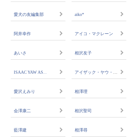
愛犬の友編集部
aiko*
阿井幸作
アイコ・マクレーン
あいさ
相沢友子
ISAAC YAW AS...
アイザック・ヤウ・アスィードウ
愛沢えみり
相澤理
会澤康二
相沢聖司
藍澤建
相澤尋