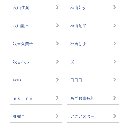
秋山佳胤
秋山芳弘
秋山龍三
秋山竜平
秋吉久美子
秋吉しま
秋吉ハル
洸
akira
日日日
ａｋｉｒａ
あぎお由各利
亜樹直
アクアスター