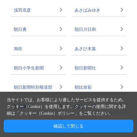
浅羽克彦
あさばみゆき
朝日勇
朝日川日和
旭炬
あさひ木葉
朝日小学生新聞
朝日新聞社
朝日新聞特別報道部
朝比奈彩
当サイトでは、お客様により適したサービスを提供するため、
クッキー（Cookie）を使用します。クッキーの使用に関する詳
朝日奈杏
朝比奈一郎
細は「
クッキー（Cookie）ポリシー
」をご覧ください。
朝比奈かおる
朝比奈桐子
確認して閉じる