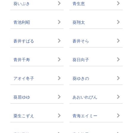
葵いぶき
青生恵
青池利昭
葵翔太
蒼井すばる
蒼井そら
青井千寿
葵日向子
アオイ冬子
葵ゆきの
葵居ゆゆ
あおいれびん
粟生こずえ
青海エイミー