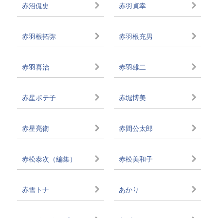
赤沼侃史
赤羽貞幸
赤羽根拓弥
赤羽根充男
赤羽喜治
赤羽雄二
赤星ポテ子
赤堀博美
赤星亮衛
赤間公太郎
赤松泰次（編集）
赤松美和子
赤雪トナ
あかり