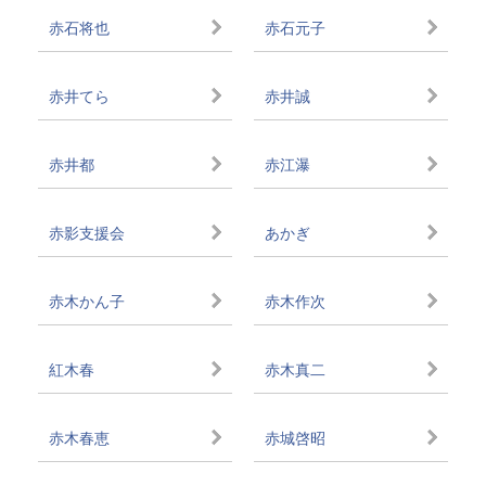
赤石将也
赤石元子
赤井てら
赤井誠
赤井都
赤江瀑
赤影支援会
あかぎ
赤木かん子
赤木作次
紅木春
赤木真二
赤木春恵
赤城啓昭