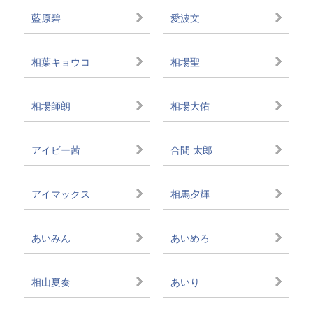
藍原碧
愛波文
相葉キョウコ
相場聖
相場師朗
相場大佑
アイビー茜
合間 太郎
アイマックス
相馬夕輝
あいみん
あいめろ
相山夏奏
あいり