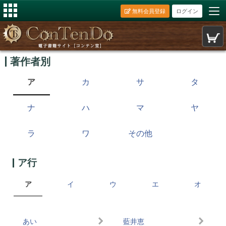
無料会員登録
ログイン
著作者別
ア
カ
サ
タ
ナ
ハ
マ
ヤ
ラ
ワ
その他
ア行
ア
イ
ウ
エ
オ
あい
藍井恵