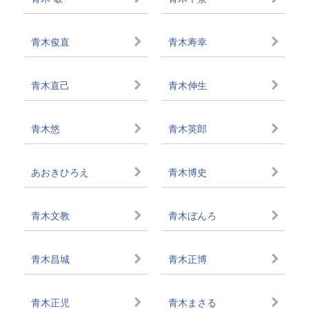
青木俊直
青木寿幸
青木直己
青木伸生
青木悠
青木英郎
あおきひろえ
青木博史
青木文教
青木ぼんろ
青木昌城
青木正博
青木正児
青木まさる