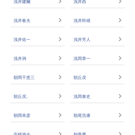
浅井建爾
浅井西
浅井春夫
浅井幹雄
浅井佑一
浅井芳人
浅井洌
浅岡章一
朝岡千恵三
朝丘戻
朝丘戻。
浅岡泰史
朝岡幸彦
朝尾浩康
安積遊歩
朝香豊