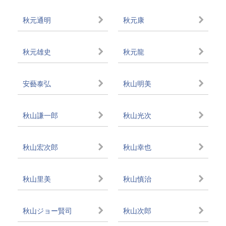
秋元通明
秋元康
秋元雄史
秋元龍
安藝泰弘
秋山明美
秋山謙一郎
秋山光次
秋山宏次郎
秋山幸也
秋山里美
秋山慎治
秋山ジョー賢司
秋山次郎