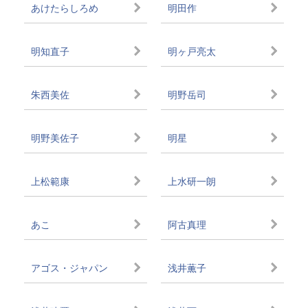
あけたらしろめ
明田作
明知直子
明ヶ戸亮太
朱西美佐
明野岳司
明野美佐子
明星
上松範康
上水研一朗
あこ
阿古真理
アゴス・ジャパン
浅井薫子