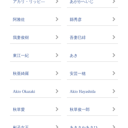
アカリ・リッピ―
あがかへいじ
阿雅佐
縣秀彦
我妻俊樹
吾妻巳緋
東江一紀
あき
秋亜綺羅
安芸一穂
Akio Okazaki
Akio Hayashida
秋草愛
秋草俊一郎
彬子女王
あきさかあさひ