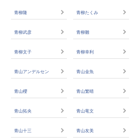
青柳隆
青柳たくみ
青柳武彦
青柳雛
青柳文子
青柳幸利
青山アンデルセン
青山金魚
青山櫻
青山繁晴
青山拓央
青山竜文
青山十三
青山友美