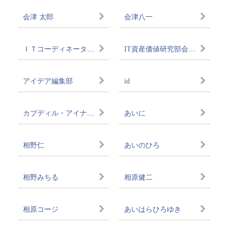
会津 太郎
会津八一
ＩＴコーディネータ協会
IT資産価値研究部会（経...
アイデア編集部
id
カブディル・アイナグル
あいに
相野仁
あいのひろ
相野みちる
相原健二
相原コージ
あいはらひろゆき