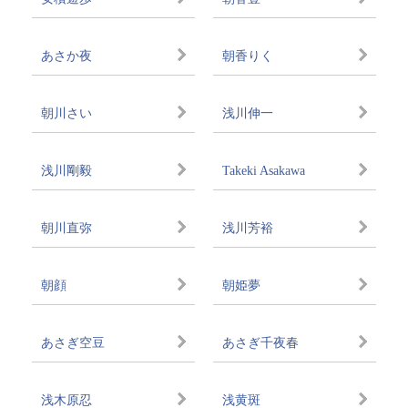
あさか夜
朝香りく
朝川さい
浅川伸一
浅川剛毅
Takeki Asakawa
朝川直弥
浅川芳裕
朝顔
朝姫夢
あさぎ空豆
あさぎ千夜春
浅木原忍
浅黄斑