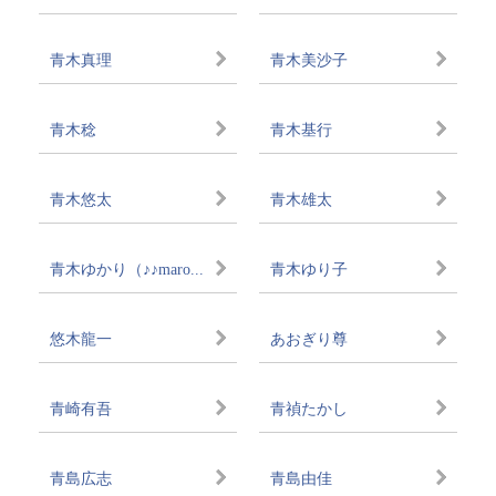
青木真理
青木美沙子
青木稔
青木基行
青木悠太
青木雄太
青木ゆかり（♪♪maro...
青木ゆり子
悠木龍一
あおぎり尊
青崎有吾
青禎たかし
青島広志
青島由佳