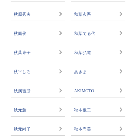
秋原秀夫
秋葉玄吾
秋庭俊
秋葉てる代
秋葉東子
秋葉弘道
秋平しろ
あきま
秋満吉彦
AKIMOTO
秋元薫
秋本俊二
秋元尚子
秋本尚美