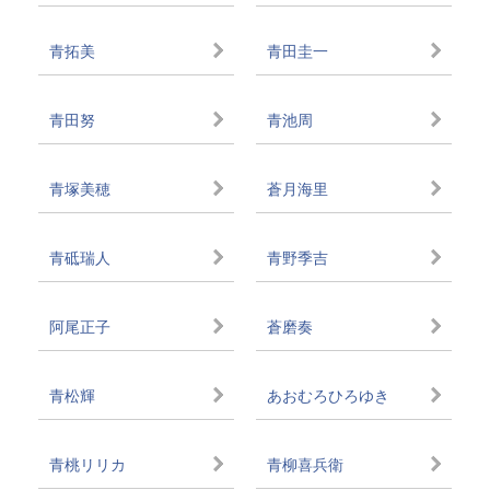
青拓美
青田圭一
青田努
青池周
青塚美穂
蒼月海里
青砥瑞人
青野季吉
阿尾正子
蒼磨奏
青松輝
あおむろひろゆき
青桃リリカ
青柳喜兵衛