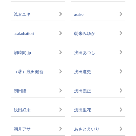
浅倉ユキ
asako
asakohattori
朝来みゆか
朝時間.jp
浅田あつし
（著）浅田健吾
浅田進史
朝田隆
浅田義正
浅田好未
浅田里花
朝月アサ
あさとえいり