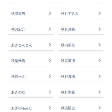
秋津壽男
秋月アスカ
秋月宏介
秋月菜央
あきとんとん
秋内常良
秋梨惟喬
秋庭道博
秋野一之
秋野真珠
あきのな
秋野木星
あきのもみじ
秋浜悟史