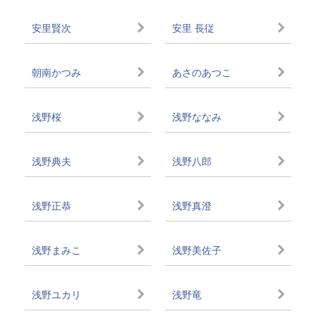
安里賢次
安里 長従
朝南かつみ
あさのあつこ
浅野桜
浅野ななみ
浅野典夫
浅野八郎
浅野正恭
浅野真澄
浅野まみこ
浅野美佐子
浅野ユカリ
浅野竜