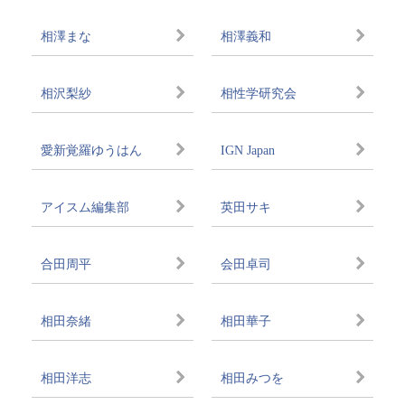
相澤まな
相澤義和
相沢梨紗
相性学研究会
愛新覚羅ゆうはん
IGN Japan
アイスム編集部
英田サキ
合田周平
会田卓司
相田奈緒
相田華子
相田洋志
相田みつを