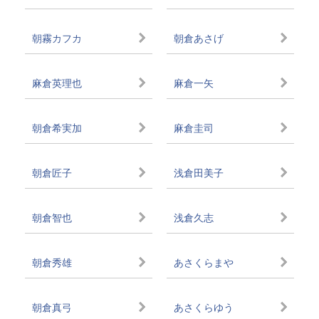
朝霧カフカ
朝倉あさげ
麻倉英理也
麻倉一矢
朝倉希実加
麻倉圭司
朝倉匠子
浅倉田美子
朝倉智也
浅倉久志
朝倉秀雄
あさくらまや
朝倉真弓
あさくらゆう