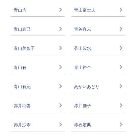
青山均
青山富士夫
青山真巳
青谷真未
青山美智子
蒼山皆水
青山有
青山裕企
青山有紀
あかいあとり
赤井稲妻
赤井佳子
赤井沙希
赤石定典