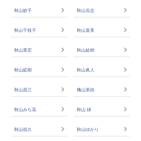
秋山妙子
秋山岳志
秋山千枝子
秋山直美
秋山英宏
秋山紘樹
秋山絋樹
秋山眞人
秋山昌江
穐山茉由
秋山みち花
秋山 緑
秋山祖久
秋山ゆかり