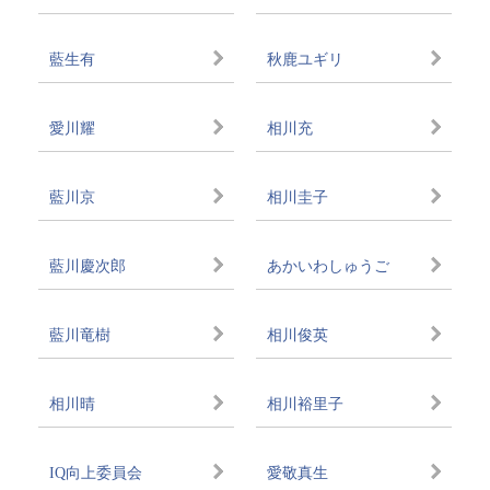
藍生有
秋鹿ユギリ
愛川耀
相川充
藍川京
相川圭子
藍川慶次郎
あかいわしゅうご
藍川竜樹
相川俊英
相川晴
相川裕里子
IQ向上委員会
愛敬真生