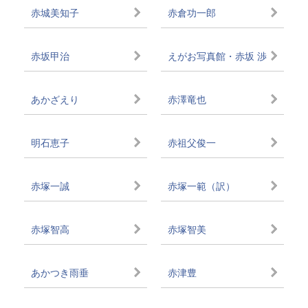
赤城美知子
赤倉功一郎
赤坂甲治
えがお写真館・赤坂 渉
あかざえり
赤澤竜也
明石恵子
赤祖父俊一
赤塚一誠
赤塚一範（訳）
赤塚智高
赤塚智美
あかつき雨垂
赤津豊