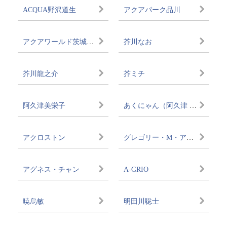
ACQUA野沢道生
アクアパーク品川
アクアワールド茨城県大洗水族館
芥川なお
芥川龍之介
芥ミチ
阿久津美栄子
あくにゃん（阿久津 愼太郎）
アクロストン
グレゴリー・M・アクーニャ
アグネス・チャン
A-GRIO
暁烏敏
明田川聡士