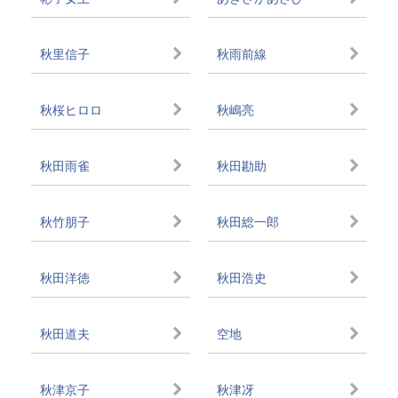
秋里信子
秋雨前線
秋桜ヒロロ
秋嶋亮
秋田雨雀
秋田勘助
秋竹朋子
秋田総一郎
秋田洋徳
秋田浩史
秋田道夫
空地
秋津京子
秋津冴