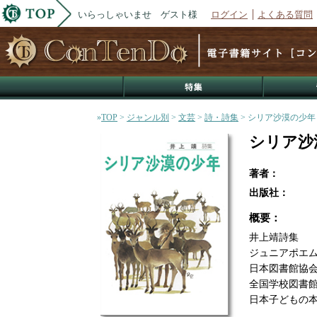
いらっしゃいませ ゲスト様
ログイン
よくある質問
»
TOP
>
ジャンル別
>
文芸
>
詩・詩集
> シリア沙漠の少年
シリア沙
著者：
出版社：
概要：
井上靖詩集
ジュニアポエム
日本図書館協
全国学校図書
日本子どもの