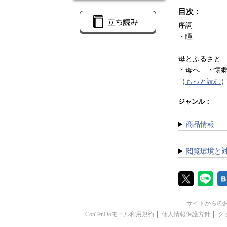
目次：
序詞
・瞳
母とふるさと
・母へ ・懐
（
もっと読む
ジャンル：
商品情報
閲覧環境と
サイトからの
ConTenDoモール利用規約
個人情報保護方針
ク