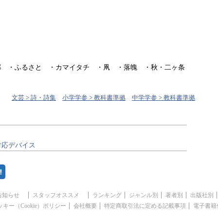
郷 ・ふるさと ・カマイタチ ・凧 ・落魄 ・秋・二ヶ条
）
文芸 > 詩・詩集
小学学参 > 教科書準拠
中学学参 > 教科書準拠
対応デバイス
お知らせ
スタッフオススメ
ランキング
ジャンル別
著者別
出版社別
ッキー（Cookie）ポリシー
会社概要
特定商取引法に定める記載事項
電子書籍