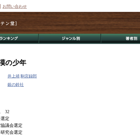
お問い合わせ
漠の少年
井上靖
駒宮録郎
銀の鈴社
 32
会選定
館協議会選定
本研究会選定