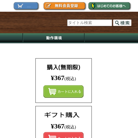
...
¥367
(税込)
まとめ
¥367
(税込)