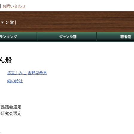
お問い合わせ
ん船
盛重ふみこ
吉野晃希男
銀の鈴社
館協議会選定
本研究会選定
船