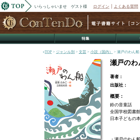
いらっしゃいませ ゲスト様
ログイン
よくある質問
»
TOP
>
ジャンル別
>
文芸
>
小説（国内）
> 瀬戸のわん船
瀬戸のわ
著者：
出版社：
概要：
鈴の音童話
全国学校図書
日本子どもの
・瀬戸のわん