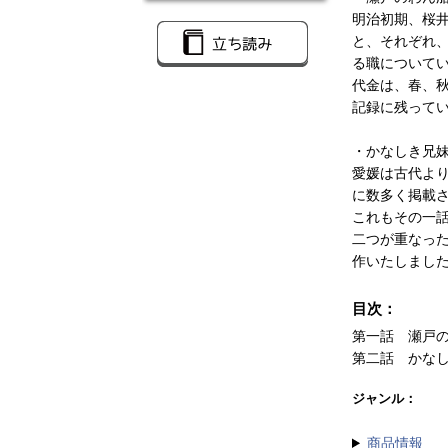
明治初期、桜
と、それぞれ
る職について
代金は、春、
記録に残って
・かなしき兄
愛媛は古代よ
に数多く掲載
これもその一
二つが重なっ
作いたしまし
目次：
第一話 瀬戸
第二話 かな
ジャンル：
商品情報