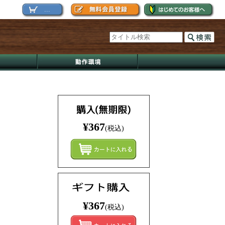
...
¥367
(税込)
まとめ
¥367
(税込)