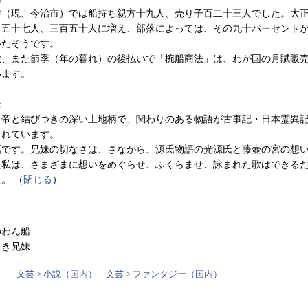
井（現、今治市）では船持ち親方十九人、売り子百二十三人でした。大
、五十七人、三百五十人に増え、部落によっては、その九十パーセント
いたそうです。
秋、また節季（年の暮れ）の後払いで「椀船商法」は、わが国の月賦販
います。
妹
り帝と結びつきの深い土地柄で、関わりのある物語が古事記・日本霊異
されています。
話です。兄妹の切なさは、さながら、源氏物語の光源氏と藤壺の宮の想
た私は、さまざまに想いをめぐらせ、ふくらませ、詠まれた歌はできる
た。
（
閉じる
）
のわん船
しき兄妹
文芸 > 小説（国内）
文芸 > ファンタジー（国内）