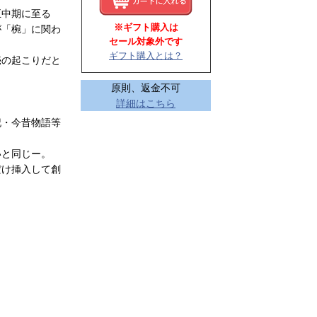
正中期に至る
※ギフト購入は
が「椀」に関わ
セール対象外です
ギフト購入とは？
売の起こりだと
原則、返金不可
詳細はこちら
記・今昔物語等
いと同じー。
だけ挿入して創