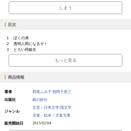
しまう
目次
１ ぼくの弟
２ 透明人間になるぞ！
３ とろい同級生
４ 父親参観日
もっと見る
５ けんか
商品情報
著者
西尾ふみ子
朝岡千恵三
出版社
銀の鈴社
文芸 > 日本文学/国文学
ジャンル
児童・絵本 > 児童文庫
2015/02/04
販売開始日
96ページ