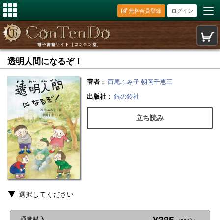
無料会員登録
ログイン
透明人間になるぞ！
著者
：
西尾ふみ子
朝岡千恵三
出版社
：
銀の鈴社
立ち読み
選択してください
通常購入