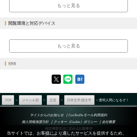
ページ数
もっと見る
10.34MB
ファイルサイズ
epub
ファイル形式
閲覧環境と対応デバイス
【販売形態】
購入
レンタル
商品価格（税込）
¥385
-
【閲覧環境】
閲覧可能期間
無期限
-
ブラウザビューア・PC版ConTenDoビューア・モバイルビューア
もっと見る
【対応デバイス】
SNS
【ブラウザビューア】
【PC版ConTenDoビューア】
TOP
>
ジャンル別
>
文芸
>
日本文学/国文学
> 透明人間になるぞ！
｜
サイトからのお知らせ
ConTenDoモール利用規約
｜
｜
個人情報保護方針
クッキー（Cookie）ポリシー
会社概要
【モバイルビューア】
特定商取引法に定める記載事項
当サイトでは、お客様により適したサービスを提供するため、
｜
著作権について
サイトマップ