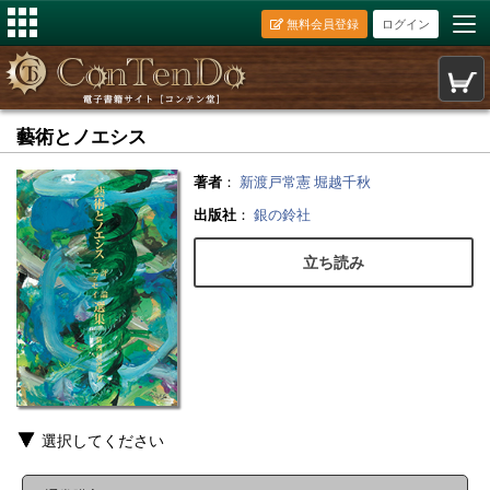
無料会員登録
ログイン
藝術とノエシス
著者
：
新渡戸常憲
堀越千秋
出版社
：
銀の鈴社
立ち読み
選択してください