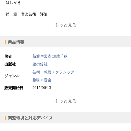
はしがき
第一章 音楽芸術 評論
１、生誕二百年 ショパンとリスト 私の好きな芸術・芸術家、ロマ
もっと見る
ン派の時代
・私の好きな芸術・芸術家、ロマン派の時代
・ショパン 不朽の旋律 音楽性 冒頭から美しい旋律
商品情報
・ショパン 不朽の旋律 エピソード 名声得ても師匠敬愛
・不朽の旋律 名曲・演奏家 色褪せぬフランソワ
・ショパン演奏の地平〜その過去・現在・未来「葬送」ソナタはフラ
著者
新渡戸常憲
堀越千秋
ンソワに限る
出版社
銀の鈴社
・ショパンのピアノ作品〜全ジャンルの魅力と聴きどころ ピアノ・
芸術・教養 > クラシック
ソナタ 古今東西のピアノ・ソナタの原点と位置づける
ジャンル
・フランツ・リスト〜鋼鉄の作曲家の横顔と音楽 シューマン、ショ
趣味 > 音楽
パン、そしてリスト 三人の相似と相違、その相関関係を探る
2015/06/13
販売開始日
5.84MB
ファイルサイズ
２、「音楽評論」音楽評論家への道
もっと見る
・音楽評論家への道
epub
ファイル形式
・私の注目する若手ピアニストたち 純粋に音楽を愛し、ひたむきに
【販売形態】
楽器と向き合う若手ピアニストたち
購入
レンタル
閲覧環境と対応デバイス
・夭折の天才ピアニスト ディヌ・リパッティ 没後六十年 リパッ
商品価格（税込）
¥550
-
ティの魅力とリパッティ神話〜音楽に対する真摯な態度こそ最大の魅
閲覧可能期間
無期限
-