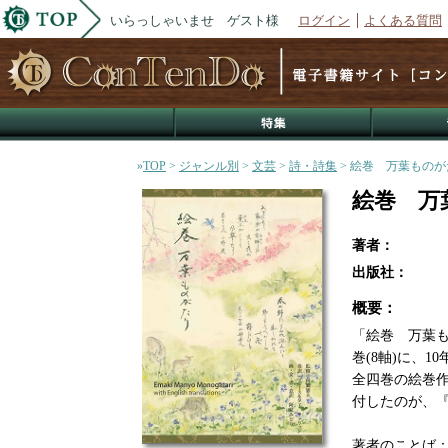
いらっしゃいませ ゲスト様
ログイン
よくある質問
»
TOP
>
ジャンル別
>
文芸
>
詩・詩集
> 絵巻 万葉ものか
絵巻 万
著者：
出版社：
概要：
「絵巻 万葉も
巻(8軸)に、
全四巻の絵巻作
付したのが、
著者のことば