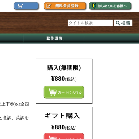
...
¥880
(税込)
まとめ
(上下巻)の全四
と意訳、英訳を
¥880
(税込)