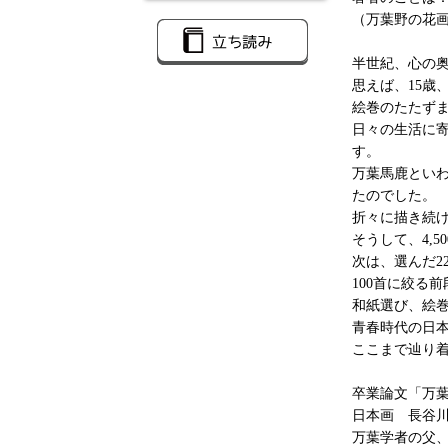
（万葉野の花
半世紀、心の奥
思えば、15歳
絵巻のたたず
日々の生活に
す。
万葉馬鹿とい
たのでした。
折々に描き続
そうして、4,
次は、選んだ2
100首に絞る
和紙選び、絵
青春時代の日
ここまで辿り
卒業論文「万
日本画 長谷川
万葉学者の父