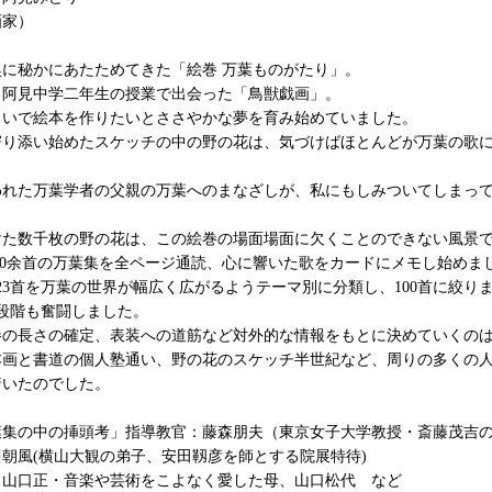
画家）
に秘かにあたためてきた「絵巻 万葉ものがたり」。
、阿見中学二年生の授業で出会った「鳥獣戯画」。
まいで絵本を作りたいとささやかな夢を育み始めていました。
寄り添い始めたスケッチの中の野の花は、気づけばほとんどが万葉の歌
われた万葉学者の父親の万葉へのまなざしが、私にもしみついてしまっ
けた数千枚の野の花は、この絵巻の場面場面に欠くことのできない風景
500余首の万葉集を全ページ通読、心に響いた歌をカードにメモし始めま
23首を万葉の世界が幅広く広がるようテーマ別に分類し、100首に絞り
前段階も奮闘しました。
巻の長さの確定、表装への道筋など対外的な情報をもとに決めていくの
本画と書道の個人塾通い、野の花のスケッチ半世紀など、周りの多くの
着いたのでした。
葉集の中の挿頭考」指導教官：藤森朋夫（東京女子大学教授・斎藤茂吉
朝風(横山大観の弟子、安田靱彦を師とする院展特待)
、山口正・音楽や芸術をこよなく愛した母、山口松代 など