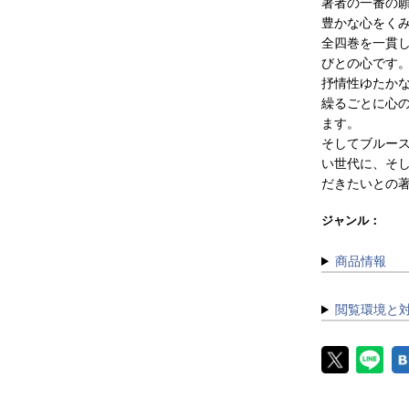
著者の一番の
豊かな心をく
全四巻を一貫
びとの心です
抒情性ゆたか
繰るごとに心
ます。
そしてブルー
い世代に、そ
だきたいとの著
ジャンル：
商品情報
閲覧環境と