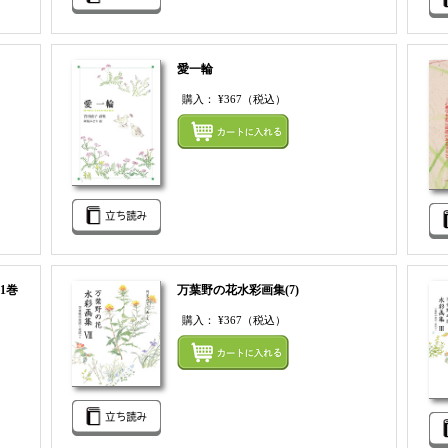
愛一輪
購入：
¥367
（税込）
まとめてカートにいれる
まとめ
1巻
万葉野の花水彩画集(7)
購入：
¥367
（税込）
まとめてカートにいれる
まとめ