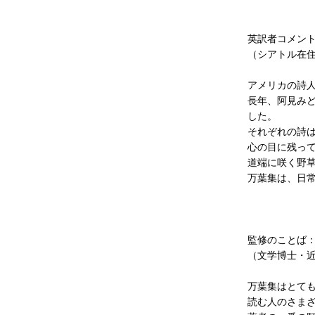
英訳者コメント：B
（シアトル在住
アメリカの詩
長年、阿見み
した。
それぞれの詩
心の目に残っ
道端に咲く野
万葉集は、日常
監修のことば
（文学博士・近
万葉集はとて
読む人のさま