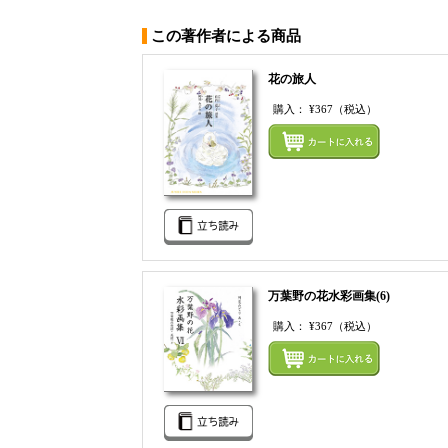
この著作者による商品
花の旅人
購入：
¥367
（税込）
万葉野の花水彩画集(6)
購入：
¥367
（税込）