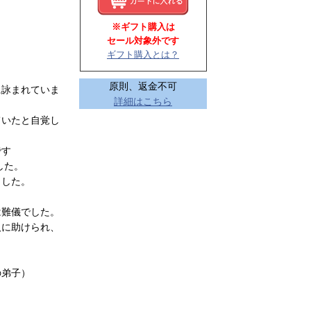
※ギフト購入は
セール対象外です
ギフト購入とは？
原則、返金不可
に詠まれていま
詳細はこちら
ていたと自覚し
です
した。
ました。
は難儀でした。
人に助けられ、
の弟子）