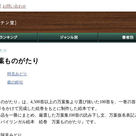
お問い合わせ
゙たり
葉ものがたり
阿見みどり
銀の鈴社
のがたり」は、4,500首以上の万葉集より選び抜いた100首を、一巻25首
10年をかけて完成した絵巻をもとに制作した絵本です。
品を一冊にまとめ、厳選した万葉集100首の読み下し文、万葉仮名表記
『バイリンガル絵本 絵巻 万葉ものがたり』です。
：阿見みどり