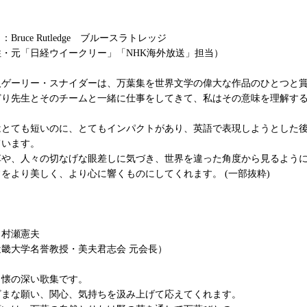
ruce Rutledge ブルースラトレッジ
・元「日経ウイークリー」「NHK海外放送」担当）
人ゲーリー・スナイダーは、万葉集を世界文学の偉大な作品のひとつと
どり先生とそのチームと一緒に仕事をしてきて、私はその意味を理解す
はとても短いのに、とてもインパクトがあり、英語で表現しようとした
ています。
草や、人々の切なげな眼差しに気づき、世界を違った角度から見るよう
をより美しく、より心に響くものにしてくれます。 (一部抜粋)
：村瀬憲夫
畿大学名誉教授・美夫君志会 元会長）
も懐の深い歌集です。
ざまな願い、関心、気持ちを汲み上げて応えてくれます。