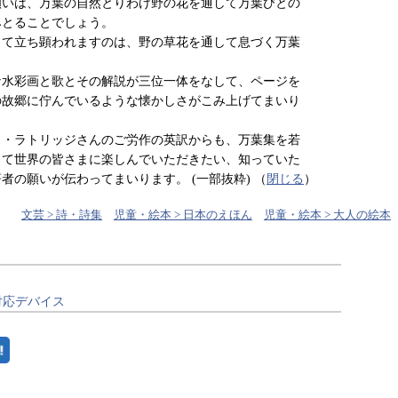
願いは、万葉の自然とりわけ野の花を通して万葉びとの
みとることでしょう。
して立ち顕われますのは、野の草花を通して息づく万葉
。
な水彩画と歌とその解説が三位一体をなして、ページを
の故郷に佇んでいるような懐かしさがこみ上げてまいり
ス・ラトリッジさんのご労作の英訳からも、万葉集を若
して世界の皆さまに楽しんでいただきたい、知っていた
者の願いが伝わってまいります。 (一部抜粋)
（
閉じる
）
文芸 > 詩・詩集
児童・絵本 > 日本のえほん
児童・絵本 > 大人の絵本
対応デバイス