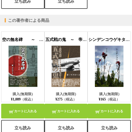
立ち読み
立ち読み
この著作者による商品
空の無名碑 ～ 震電・飛燕・疾風・五式戦 ～ (横書）
五式戦の鬼 ～ 帝都上空 P５１ヲ撃墜セヨ ～ PDF版
シンデンコウゲキタイ （縦組） EPUB版
購入(無期限)
購入(無期限)
購入(無期限)
¥1,089
（税込）
¥275
（税込）
¥165
（税込）
カートに入れる
カートに入れる
カートに入れる
立ち読み
立ち読み
立ち読み