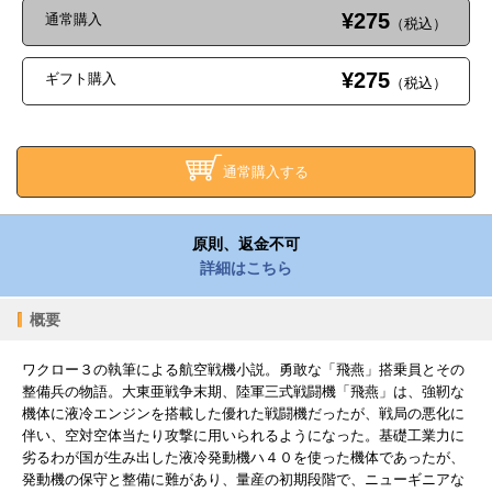
¥275
通常購入
（税込）
¥275
ギフト購入
（税込）
通常購入する
原則、返金不可
詳細はこちら
概要
ワクロー３の執筆による航空戦機小説。勇敢な「飛燕」搭乗員とその
整備兵の物語。大東亜戦争末期、陸軍三式戦闘機「飛燕」は、強靭な
機体に液冷エンジンを搭載した優れた戦闘機だったが、戦局の悪化に
伴い、空対空体当たり攻撃に用いられるようになった。基礎工業力に
劣るわが国が生み出した液冷発動機ハ４０を使った機体であったが、
発動機の保守と整備に難があり、量産の初期段階で、ニューギニアな