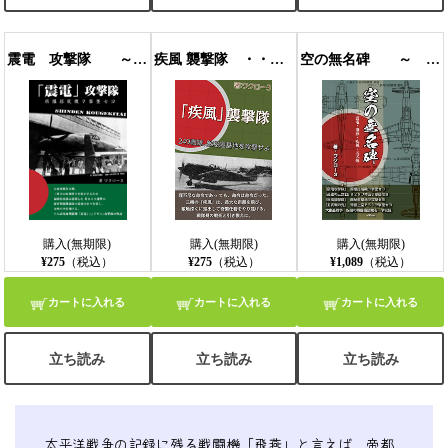
震電 攻撃隊 ～原爆搭載機ヲ撃墜セヨ （縦書） EPUB版
疾風 襲撃隊 ・・・敵秘匿基地を攻撃せよ・・・ （横書き）
空の無名碑 ～ 震電・飛燕・疾風・五式戦 ～ (縦書）
購入(無期限)
購入(無期限)
購入(無期限)
¥275
（税込）
¥275
（税込）
¥1,089
（税込）
カートに入れる
カートに入れる
カートに入れる
立ち読み
立ち読み
立ち読み
太平洋戦争の記録に残る戦闘機「飛燕」と言えば、帝都