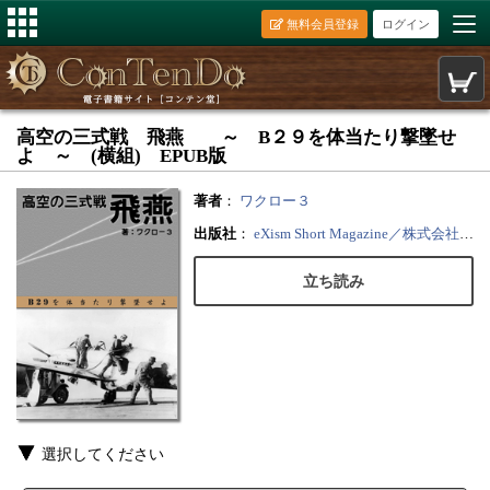
無料会員登録
ログイン
高空の三式戦 飛燕 ～ B２９を体当たり撃墜せ
よ ～ (横組) EPUB版
著者
：
ワクロー３
出版社
：
eXism Short Magazine／株式会社エクスイズム
立ち読み
選択してください