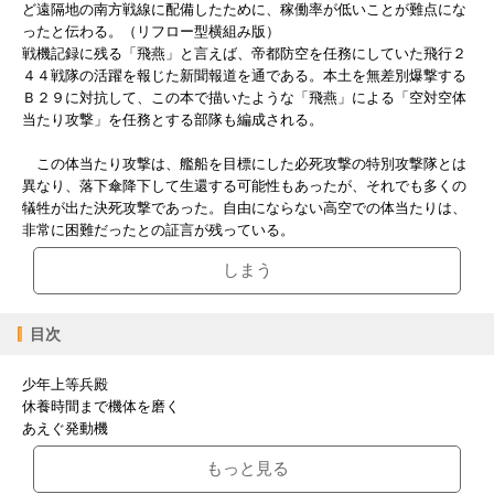
ど遠隔地の南方戦線に配備したために、稼働率が低いことが難点にな
ったと伝わる。（リフロー型横組み版）
戦機記録に残る「飛燕」と言えば、帝都防空を任務にしていた飛行２
４４戦隊の活躍を報じた新聞報道を通である。本土を無差別爆撃する
Ｂ２９に対抗して、この本で描いたような「飛燕」による「空対空体
当たり攻撃」を任務とする部隊も編成される。
この体当たり攻撃は、艦船を目標にした必死攻撃の特別攻撃隊とは
異なり、落下傘降下して生還する可能性もあったが、それでも多くの
犠牲が出た決死攻撃であった。自由にならない高空での体当たりは、
非常に困難だったとの証言が残っている。
しまう
目次
少年上等兵殿
休養時間まで機体を磨く
あえぐ発動機
高度一万メートルの世界
もっと見る
限界高度超え