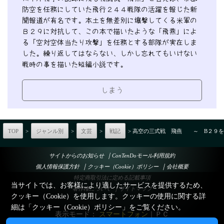
防空を任務にしていた飛行２４４戦隊の活躍を報じた新
聞報道が有名です。本土を無差別に爆撃してくる米軍の
Ｂ２９に対抗して、この本で描いたような「飛燕」によ
る「空対空体当たり攻撃」を任務とする部隊が実在しま
した。繰り返してはならない、しかし忘れてもいけない
戦時の事を描いた短編小説です。
しまう
TOP
>
ジャンル別
>
文芸
>
戦記
> 高空の三式戦 飛燕 ～ B２９を体
｜
サイトからのお知らせ
ConTenDoモール利用規約
｜
｜
個人情報保護方針
クッキー（Cookie）ポリシー
会社概要
特定商取引法に定める記載事項
当サイトでは、お客様により適したサービスを提供するため、
｜
著作権について
サイトマップ
クッキー（Cookie）を使用します。クッキーの使用に関する詳
細は「
クッキー（Cookie）ポリシー
」をご覧ください。
表示モード：
スマートフォン
｜
ＰＣ