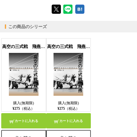
【ブラウザビューア】
この商品のシリーズ
【PC版ConTenDoビューア】
高空の三式戦 飛燕 ～ B２９を体当たり撃墜せよ ～ PDF版
高空の三式戦 飛燕 ～ B２９を体当たり撃墜せよ ～ （縦組） EPUB版
【モバイルビューア】
購入(無期限)
購入(無期限)
¥275
（税込）
¥275
（税込）
カートに入れる
カートに入れる