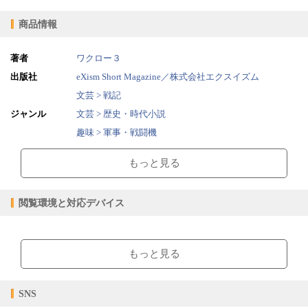
攻撃は空振りに終わった
基地への帰投
商品情報
すぐそこに敵機いたのに
参謀の罵声
地上の見物人どもの方言
著者
ワクロー３
防弾鋼板外す
出版社
eXism Short Magazine／株式会社エクスイズム
防御と武装を犠牲にする
文芸 > 戦記
分身を乗せる
四四八号機に魂を奪われた
ジャンル
文芸 > 歴史・時代小説
突出して上昇
趣味 > 軍事・戦闘機
再び高度一万メートルに
2014/12/23
販売開始日
敵編隊の変針
もっと見る
本機だけ攻撃位置にある
3.58MB
ファイルサイズ
三式戦突撃す
epub
ファイル形式
目標の敵機と一対一勝負
閲覧環境と対応デバイス
【販売形態】
体当たり生還
購入
レンタル
B２９一機の撃墜を報告
商品価格（税込）
¥275
-
【閲覧環境】
上等兵の戦死
閲覧可能期間
無期限
-
百式照準器の破片を置く
ブラウザビューア・PC版ConTenDoビューア・モバイルビューア
もっと見る
あとがき
掲載写真一覧
【対応デバイス】
SNS