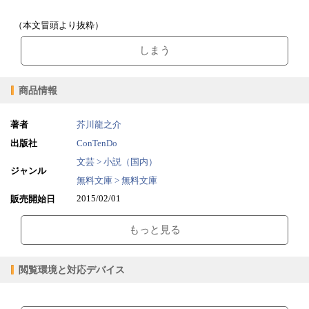
（本文冒頭より抜粋）
しまう
商品情報
著者
芥川龍之介
出版社
ConTenDo
文芸 > 小説（国内）
ジャンル
無料文庫 > 無料文庫
2015/02/01
販売開始日
0.96MB
ファイルサイズ
もっと見る
epub
ファイル形式
【販売形態】
購入
レンタル
閲覧環境と対応デバイス
商品価格（税込）
¥0
-
閲覧可能期間
無期限
-
【閲覧環境】