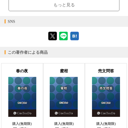
ブラウザビューア・PC版ConTenDoビューア・モバイルビューア
もっと見る
【対応デバイス】
SNS
【ブラウザビューア】
この著作者による商品
【PC版ConTenDoビューア】
春の夜
蜜柑
売文問答
【モバイルビューア】
購入(無期限)
購入(無期限)
購入(無期限)