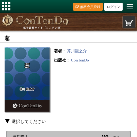
無料会員登録
ログイン
葱
著者
：
芥川龍之介
出版社
：
ConTenDo
選択してください
通常購入