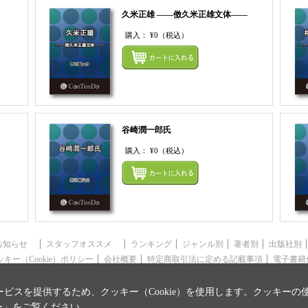
久米正雄 ――傚久米正雄文体――
購入：
¥0
（税込）
まとめてカートにいれる
まとめ
谷崎潤一郎氏
購入：
¥0
（税込）
まとめてカートにいれる
まとめ
お知らせ
スタッフオススメ
ランキング
ジャンル別
著者別
出版社別
ッキー（Cookie）ポリシー
会社概要
特定商取引法に定める記載事項
電子書籍
ビスを提供するため、クッキー（Cookie）を使用します。クッキーの
ー
」をご覧ください。