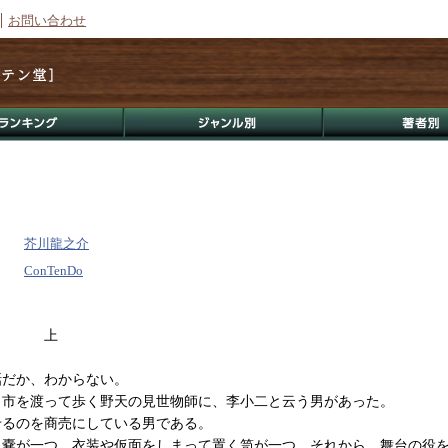
お問い合わせ
芥川龍之介
ConTenDo
上
だか、わからない。
ら市を渡って歩く野天の見世物師に、李小二と云う男があった。
せるのを商売にしている男である。
く嚢が一つ、衣装や仮面をしまって置く笥が一つ、それから、舞台の役