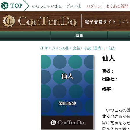
いらっしゃいませ ゲスト様
ログイン
よくある質問
»
TOP
>
ジャンル別
>
文芸
>
小説（国内）
> 仙人
仙人
著者：
出版社：
概要：
いつごろの話
北支那の市か
鼠に芝居をさ
鼠を入れて置