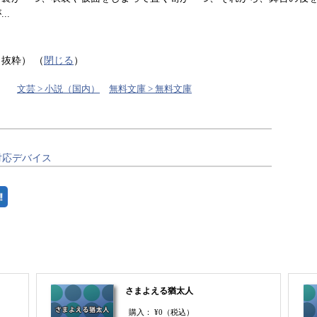
..
り抜粋）
（
閉じる
）
文芸 > 小説（国内）
無料文庫 > 無料文庫
対応デバイス
さまよえる猶太人
購入：
¥0
（税込）