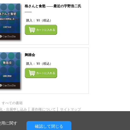
格さんと食慾 ――最近の宇野浩二氏
――
購入：
¥0
（税込）
てカートにいれる
まとめてカートにいれ
舞踏会
購入：
¥0
（税込）
てカートにいれる
まとめてカートにいれ
すべての書籍
化・出展申し込み
著作権について
サイトマップ
使用に関す
確認して閉じる