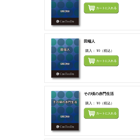
田端人
購入：
¥0
（税込）
その頃の赤門生活
購入：
¥0
（税込）