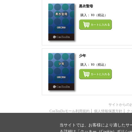
黒衣聖母
購入：
¥0
（税込）
少年
購入：
¥0
（税込）
サイトからの
ConTenDoモール利用規約
個人情報保護方針
ク
当サイトでは、お客様により適したサー
る詳細は「
クッキー（Cookie）ポリシ