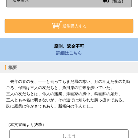
¥0
（税込）
通常購入する
原則、返金不可
詳細はこちら
概要
去年の春の夜、――と云ってもまだ風の寒い、月の冴えた夜の九時
ごろ、保吉は三人の友だちと、魚河岸の往来を歩いていた。
三人の友だちとは、俳人の露柴、洋画家の風中、蒔画師の如丹、――
三人とも本名は明さないが、その道では知られた腕っ扱きである。
殊に露柴は年かさでもあり、新傾向の俳人とし...
（本文冒頭より抜粋）
しまう