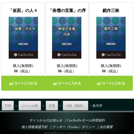
「仮面」の人々
「侏儒の言葉」の序
戯作三昧
購入(無期限)
購入(無期限)
購入(無期限)
¥0
（税込）
¥0
（税込）
¥0
（税込）
カートに入れる
カートに入れる
カートに入れる
TOP
>
ジャンル別
>
文芸
>
小説（国内）
> 魚河岸
｜
サイトからのお知らせ
ConTenDoモール利用規約
｜
｜
個人情報保護方針
クッキー（Cookie）ポリシー
会社概要
特定商取引法に定める記載事項