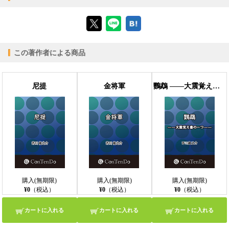
【ブラウザビューア】
この著作者による商品
【PC版ConTenDoビューア】
尼提
金将軍
鸚鵡 ――大震覚え書の一つ――
【モバイルビューア】
購入(無期限)
購入(無期限)
購入(無期限)
¥0
（税込）
¥0
（税込）
¥0
（税込）
カートに入れる
カートに入れる
カートに入れる