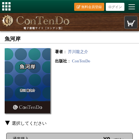
無料会員登録
ログイン
魚河岸
著者
：
芥川龍之介
出版社
：
ConTenDo
選択してください
通常購入