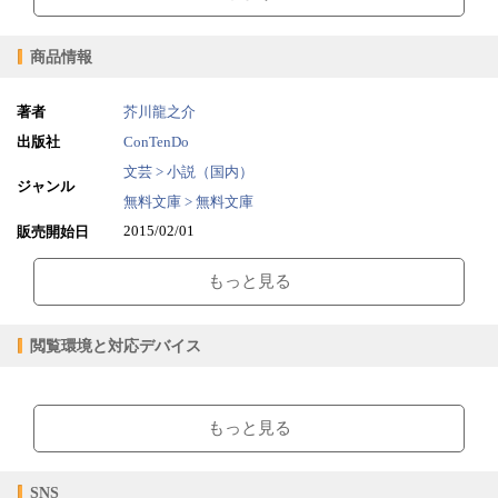
商品情報
著者
芥川龍之介
出版社
ConTenDo
文芸 > 小説（国内）
ジャンル
無料文庫 > 無料文庫
2015/02/01
販売開始日
0.99MB
ファイルサイズ
もっと見る
epub
ファイル形式
【販売形態】
購入
レンタル
閲覧環境と対応デバイス
商品価格（税込）
¥0
-
閲覧可能期間
無期限
-
【閲覧環境】
ブラウザビューア・PC版ConTenDoビューア・モバイルビューア
もっと見る
【対応デバイス】
SNS