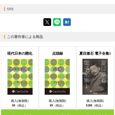
【対応デバイス】
SNS
【ブラウザビューア】
この著作者による商品
【PC版ConTenDoビューア】
現代日本の開化
点頭録
夏目漱石 電子全集1
【モバイルビューア】
購入(無期限)
購入(無期限)
購入(無期限)
¥0
（税込）
¥0
（税込）
¥200
（税込）