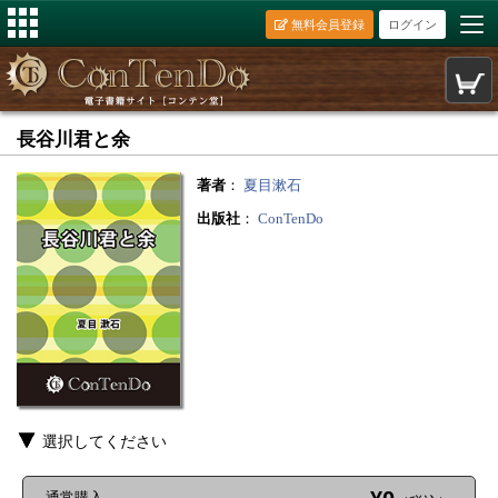
無料会員登録
ログイン
長谷川君と余
著者
：
夏目漱石
出版社
：
ConTenDo
選択してください
通常購入