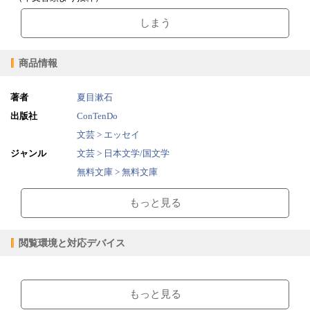
しまう
商品情報
著者
夏目漱石
出版社
ConTenDo
文芸 > エッセイ
ジャンル
文芸 > 日本文学/国文学
無料文庫 > 無料文庫
2015/02/01
販売開始日
もっと見る
0.99MB
ファイルサイズ
epub
ファイル形式
閲覧環境と対応デバイス
【販売形態】
購入
レンタル
商品価格（税込）
¥0
-
【閲覧環境】
閲覧可能期間
無期限
-
ブラウザビューア・PC版ConTenDoビューア・モバイルビューア
もっと見る