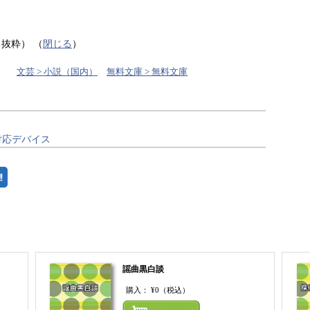
り抜粋）
（
閉じる
）
文芸 > 小説（国内）
無料文庫 > 無料文庫
対応デバイス
謡曲黒白談
購入：
¥0
（税込）
まとめてカートにいれる
まとめ