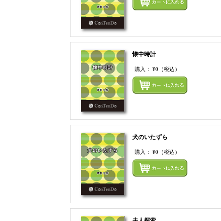
懐中時計
購入：
¥0
（税込）
犬のいたずら
購入：
¥0
（税込）
夫人探索