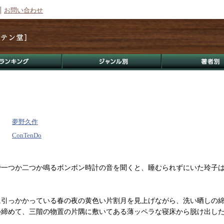
お問い合わせ
夢野久作
ConTenDo
一つか二つか鳴るボンボン時計の音を聞くと、睡むられずにいた玲子
引っかかっている春の夜の黄色い片割月を見上げながら、洗い晒しの
つ締めて、三階の物置の片隅に敷いてある薄ッペラな寝床から脱け出し