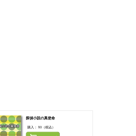
探偵小説の真使命
購入：
¥0
（税込）
てカートにいれる
まとめてカートにいれ