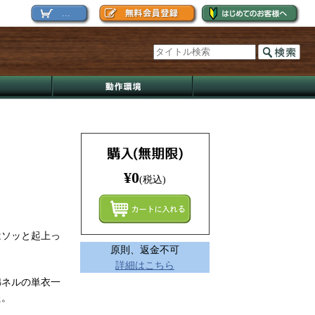
...
¥0
(税込)
まとめ
はソッと起上っ
原則、返金不可
詳細はこちら
綿ネルの単衣一
た。