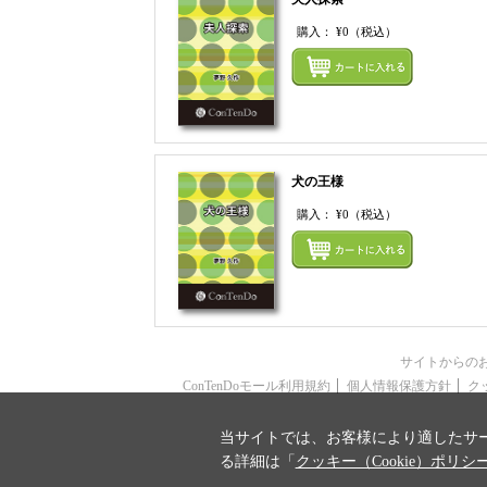
購入：
¥0
（税込）
犬の王様
購入：
¥0
（税込）
サイトからの
ConTenDoモール利用規約
個人情報保護方針
ク
当サイトでは、お客様により適したサー
る詳細は「
クッキー（Cookie）ポリシ