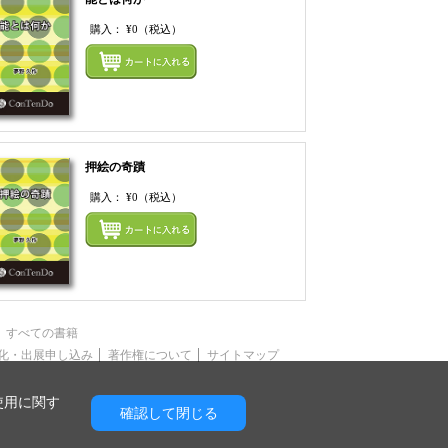
購入：
¥0
（税込）
てカートにいれる
まとめてカートにいれ
押絵の奇蹟
購入：
¥0
（税込）
てカートにいれる
まとめてカートにいれ
すべての書籍
化・出展申し込み
著作権について
サイトマップ
使用に関す
確認して閉じる