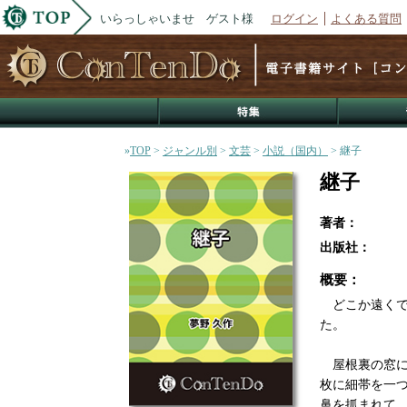
いらっしゃいませ ゲスト様
ログイン
よくある質問
»
TOP
>
ジャンル別
>
文芸
>
小説（国内）
> 継子
継子
著者：
出版社：
概要：
どこか遠くで
た。
屋根裏の窓に
枚に細帯を一
鼻を抓まれて...