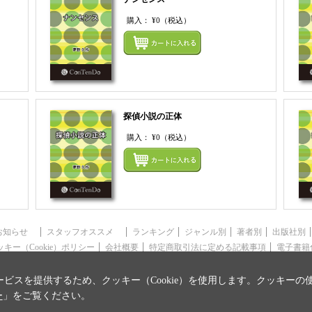
購入：
¥0
（税込）
まとめてカートにいれる
まとめ
探偵小説の正体
購入：
¥0
（税込）
まとめてカートにいれる
まとめ
お知らせ
スタッフオススメ
ランキング
ジャンル別
著者別
出版社別
ッキー（Cookie）ポリシー
会社概要
特定商取引法に定める記載事項
電子書籍
ビスを提供するため、クッキー（Cookie）を使用します。クッキーの
ー
」をご覧ください。