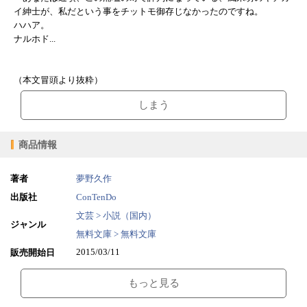
イ紳士が、私だという事をチットモ御存じなかったのですね。
ハハア。
ナルホド...
（本文冒頭より抜粋）
しまう
商品情報
著者
夢野久作
出版社
ConTenDo
文芸 > 小説（国内）
ジャンル
無料文庫 > 無料文庫
2015/03/11
販売開始日
1.00MB
ファイルサイズ
もっと見る
epub
ファイル形式
【販売形態】