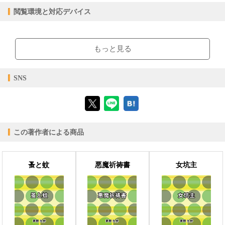
購入
レンタル
閲覧環境と対応デバイス
商品価格（税込）
¥0
-
閲覧可能期間
無期限
-
【閲覧環境】
ブラウザビューア・PC版ConTenDoビューア・モバイルビューア
もっと見る
【対応デバイス】
SNS
【ブラウザビューア】
この著作者による商品
【PC版ConTenDoビューア】
蚤と蚊
悪魔祈祷書
女坑主
【モバイルビューア】