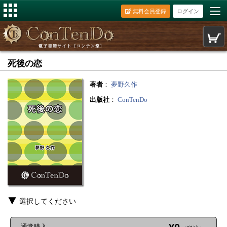
無料会員登録
ログイン
死後の恋
著者
：
夢野久作
出版社
：
ConTenDo
選択してください
通常購入