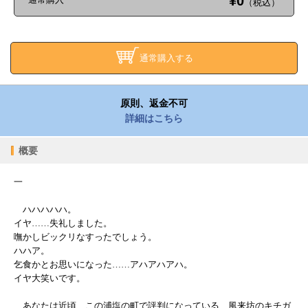
¥0
（税込）
通常購入する
原則、返金不可
詳細はこちら
概要
一
ハハハハハ。
イヤ……失礼しました。
嘸かしビックリなすったでしょう。
ハハア。
乞食かとお思いになった……アハアハアハ。
イヤ大笑いです。
あなたは近頃、この浦塩の町で評判になっている、風来坊のキチガ