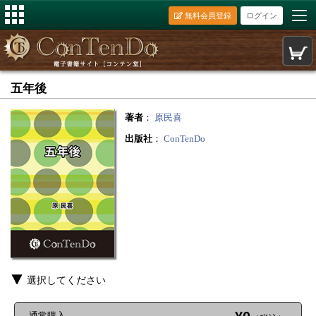
無料会員登録
ログイン
五年後
著者
：
原民喜
出版社
：
ConTenDo
選択してください
通常購入