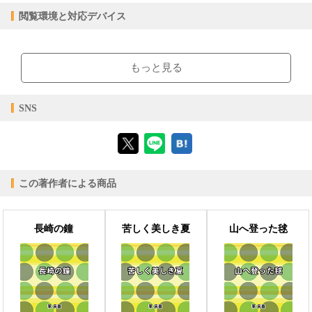
epub
ファイル形式
閲覧環境と対応デバイス
【販売形態】
購入
レンタル
商品価格（税込）
¥0
-
【閲覧環境】
閲覧可能期間
無期限
-
ブラウザビューア・PC版ConTenDoビューア・モバイルビューア
もっと見る
【対応デバイス】
SNS
【ブラウザビューア】
この著作者による商品
【PC版ConTenDoビューア】
長崎の鐘
苦しく美しき夏
山へ登った毬
【モバイルビューア】