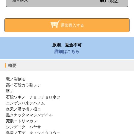
¥0
（税込）
通常購入する
原則、返金不可
詳細はこちら
概要
竜ノ彫刻モ
高イ石段カラ割レテ
墜チ
石段ワキノ チョロチョロ水ヲ
ニンゲンハ来テハノム
炎天ノ溝ヤ樹ノ根ニ
黒クナッタママシンデイル
死骸ニトリマカレ
シンデユク ハヤサ
鳥居ノ下デ 火ノツイタヨウニ