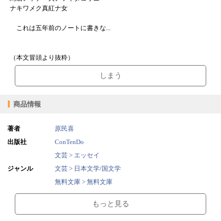
ナキワメク真紅ナ女
これは五年前のノートに書きな...
（本文冒頭より抜粋）
しまう
商品情報
著者
原民喜
出版社
ConTenDo
文芸 > エッセイ
ジャンル
文芸 > 日本文学/国文学
無料文庫 > 無料文庫
2015/03/11
販売開始日
もっと見る
0.91MB
ファイルサイズ