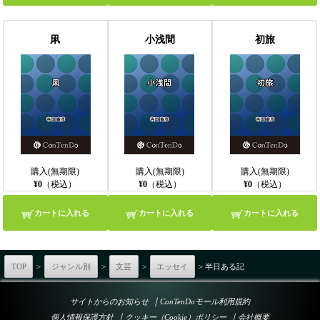
凩
小浅間
初旅
購入(無期限)
購入(無期限)
購入(無期限)
¥0
（税込）
¥0
（税込）
¥0
（税込）
カートに入れる
カートに入れる
カートに入れる
TOP
>
ジャンル別
>
文芸
>
エッセイ
> 半日ある記
｜
サイトからのお知らせ
ConTenDoモール利用規約
｜
｜
個人情報保護方針
クッキー（Cookie）ポリシー
会社概要