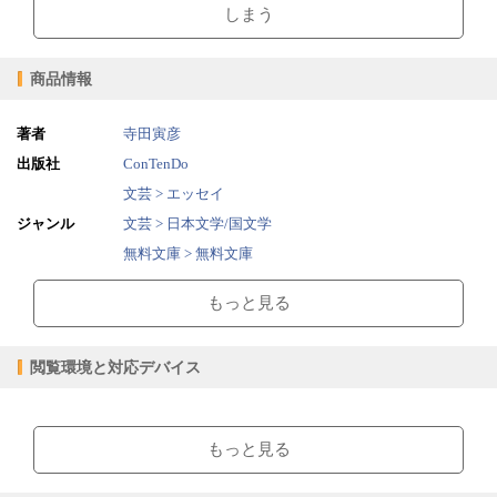
しまう
商品情報
著者
寺田寅彦
出版社
ConTenDo
文芸 > エッセイ
ジャンル
文芸 > 日本文学/国文学
無料文庫 > 無料文庫
2015/03/11
販売開始日
もっと見る
1.00MB
ファイルサイズ
epub
ファイル形式
閲覧環境と対応デバイス
【販売形態】
購入
レンタル
商品価格（税込）
¥0
-
【閲覧環境】
閲覧可能期間
無期限
-
ブラウザビューア・PC版ConTenDoビューア・モバイルビューア
もっと見る