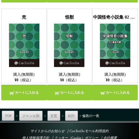
兜
怪獣
中国怪奇小説集 02 開会の辞
購入(無期限)
購入(無期限)
購入(無期限)
¥0
（税込）
¥0
（税込）
¥0
（税込）
カートに入れる
カートに入れる
カートに入れる
TOP
>
ジャンル別
>
文芸
>
紀行
> 倫敦の一夜
｜
サイトからのお知らせ
ConTenDoモール利用規約
｜
｜
個人情報保護方針
クッキー（Cookie）ポリシー
会社概要