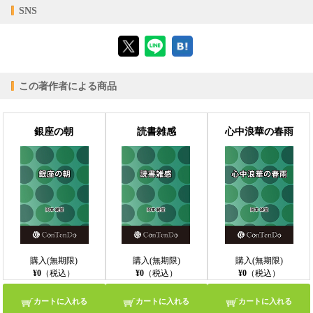
閲覧可能期間
無期限
-
【対応デバイス】
SNS
【ブラウザビューア】
この著作者による商品
【PC版ConTenDoビューア】
銀座の朝
読書雑感
心中浪華の春雨
【モバイルビューア】
購入(無期限)
購入(無期限)
購入(無期限)
¥0
（税込）
¥0
（税込）
¥0
（税込）
カートに入れる
カートに入れる
カートに入れる