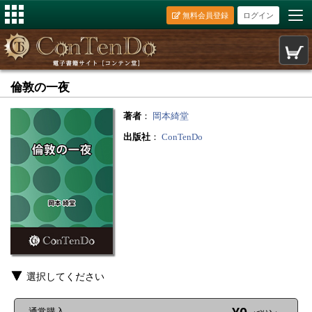
無料会員登録
ログイン
倫敦の一夜
著者
：
岡本綺堂
出版社
：
ConTenDo
選択してください
通常購入