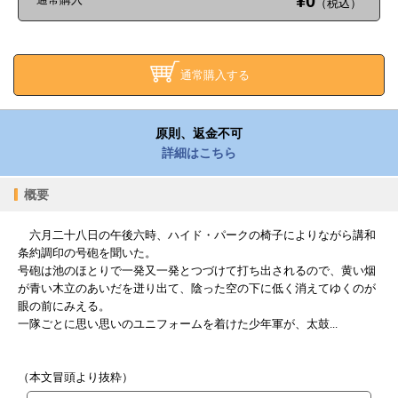
¥0
（税込）
通常購入する
原則、返金不可
詳細はこちら
概要
六月二十八日の午後六時、ハイド・パークの椅子によりながら講和
条約調印の号砲を聞いた。
号砲は池のほとりで一発又一発とつづけて打ち出されるので、黄い烟
が青い木立のあいだを迸り出て、陰った空の下に低く消えてゆくのが
眼の前にみえる。
一隊ごとに思い思いのユニフォームを着けた少年軍が、太鼓...
（本文冒頭より抜粋）