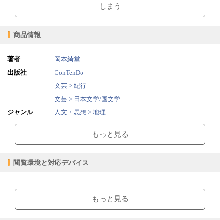
しまう
商品情報
著者
岡本綺堂
出版社
ConTenDo
文芸 > 紀行
文芸 > 日本文学/国文学
ジャンル
人文・思想 > 地理
日記手帳 > 日記
もっと見る
無料文庫 > 無料文庫
2015/04/08
販売開始日
閲覧環境と対応デバイス
1.33MB
ファイルサイズ
epub
ファイル形式
【閲覧環境】
【販売形態】
ブラウザビューア・PC版ConTenDoビューア・モバイルビューア
もっと見る
購入
レンタル
商品価格（税込）
¥0
-