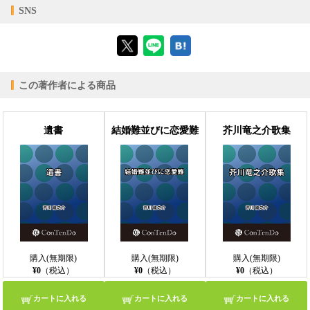
【対応デバイス】
SNS
【ブラウザビューア】
この著作者による商品
【PC版ConTenDoビューア】
遺書
結婚難並びに恋愛難
芥川竜之介歌集
【モバイルビューア】
購入(無期限)
購入(無期限)
購入(無期限)
¥0
（税込）
¥0
（税込）
¥0
（税込）
カートに入れる
カートに入れる
カートに入れる