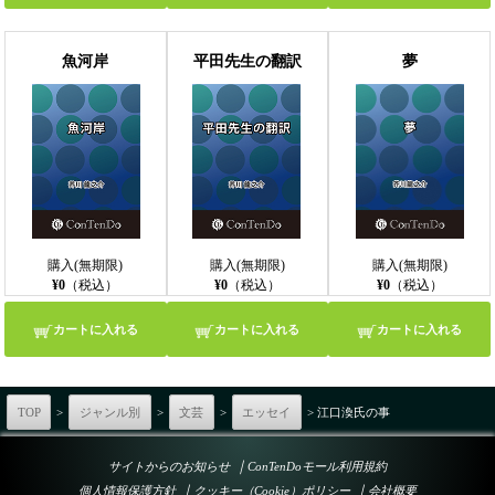
魚河岸
平田先生の翻訳
夢
購入(無期限)
購入(無期限)
購入(無期限)
¥0
（税込）
¥0
（税込）
¥0
（税込）
カートに入れる
カートに入れる
カートに入れる
TOP
>
ジャンル別
>
文芸
>
エッセイ
> 江口渙氏の事
｜
サイトからのお知らせ
ConTenDoモール利用規約
｜
｜
個人情報保護方針
クッキー（Cookie）ポリシー
会社概要