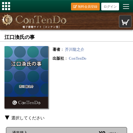
無料会員登録
ログイン
江口渙氏の事
著者
：
芥川龍之介
出版社
：
ConTenDo
選択してください
通常購入