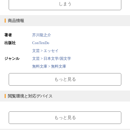
しまう
商品情報
著者
芥川龍之介
出版社
ConTenDo
文芸 > エッセイ
ジャンル
文芸 > 日本文学/国文学
無料文庫 > 無料文庫
2015/04/08
販売開始日
もっと見る
1.05MB
ファイルサイズ
epub
ファイル形式
閲覧環境と対応デバイス
【販売形態】
購入
レンタル
商品価格（税込）
¥0
-
【閲覧環境】
閲覧可能期間
無期限
-
ブラウザビューア・PC版ConTenDoビューア・モバイルビューア
もっと見る