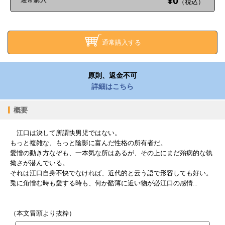
¥0
（税込）
通常購入する
原則、返金不可
詳細はこちら
概要
江口は決して所謂快男児ではない。
もっと複雑な、もっと陰影に富んだ性格の所有者だ。
愛憎の動き方なぞも、一本気な所はあるが、その上にまだ殆病的な執
拗さが潜んでいる。
それは江口自身不快でなければ、近代的と云う語で形容しても好い。
兎に角憎む時も愛する時も、何か酷薄に近い物が必江口の感情...
（本文冒頭より抜粋）