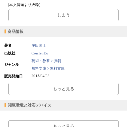
（本文冒頭より抜粋）
しまう
商品情報
著者
岸田国士
出版社
ConTenDo
芸術・教養 > 演劇
ジャンル
無料文庫 > 無料文庫
2015/04/08
販売開始日
1.31MB
ファイルサイズ
もっと見る
epub
ファイル形式
【販売形態】
購入
レンタル
閲覧環境と対応デバイス
商品価格（税込）
¥0
-
閲覧可能期間
無期限
-
【閲覧環境】
ブラウザビューア・PC版ConTenDoビューア・モバイルビューア
もっと見る