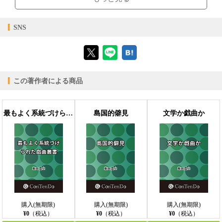
【対応デバイス】
SNS
【ブラウザビューア】
この著作者による商品
【PC版ConTenDoビューア】
最もよく系統づけられた戯曲叢書
島国的僻見
文学か戯曲か
【モバイルビューア】
購入(無期限)
購入(無期限)
購入(無期限)
¥0
（税込）
¥0
（税込）
¥0
（税込）