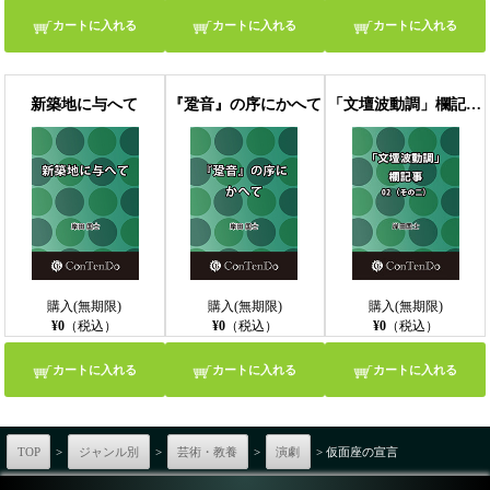
カートに入れる
カートに入れる
カートに入れる
新築地に与へて
『跫音』の序にかへて
「文壇波動調」欄記事 02 （その二）
購入(無期限)
購入(無期限)
購入(無期限)
¥0
（税込）
¥0
（税込）
¥0
（税込）
カートに入れる
カートに入れる
カートに入れる
TOP
>
ジャンル別
>
芸術・教養
>
演劇
> 仮面座の宣言