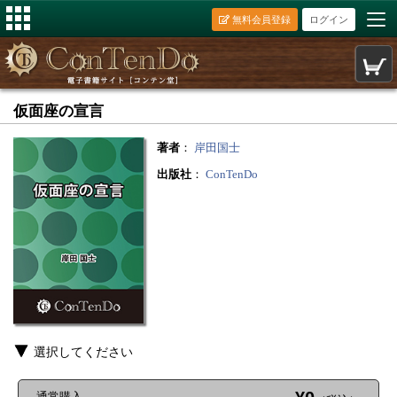
無料会員登録
ログイン
仮面座の宣言
著者
：
岸田国士
出版社
：
ConTenDo
選択してください
通常購入