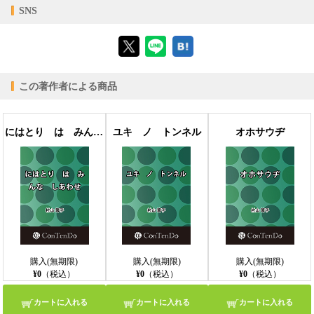
【対応デバイス】
SNS
【ブラウザビューア】
この著作者による商品
【PC版ConTenDoビューア】
にはとり は みんな しあわせ
ユキ ノ トンネル
オホサウヂ
【モバイルビューア】
購入(無期限)
購入(無期限)
購入(無期限)
¥0
（税込）
¥0
（税込）
¥0
（税込）
カートに入れる
カートに入れる
カートに入れる