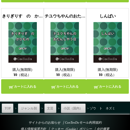
きりぎりす の かひもの
チユウちやんのおたんじやう日
しんばい
購入(無期限)
購入(無期限)
購入(無期限)
¥0
（税込）
¥0
（税込）
¥0
（税込）
カートに入れる
カートに入れる
カートに入れる
TOP
>
ジャンル別
>
文芸
>
小説（国内）
> ゾウ ト ネズミ
｜
サイトからのお知らせ
ConTenDoモール利用規約
｜
｜
個人情報保護方針
クッキー（Cookie）ポリシー
会社概要