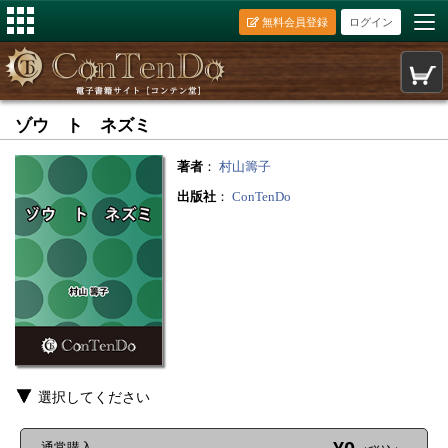
無料会員登録
ログイン
ゾウ ト ネズミ
著者
：
村山籌子
出版社
：
ConTenDo
選択してください
通常購入