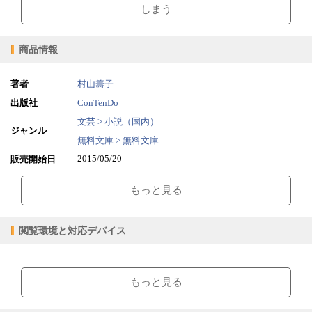
しまう
商品情報
著者
村山籌子
出版社
ConTenDo
文芸 > 小説（国内）
ジャンル
無料文庫 > 無料文庫
2015/05/20
販売開始日
1.33MB
ファイルサイズ
もっと見る
epub
ファイル形式
【販売形態】
購入
レンタル
閲覧環境と対応デバイス
商品価格（税込）
¥0
-
閲覧可能期間
無期限
-
【閲覧環境】
ブラウザビューア・PC版ConTenDoビューア・モバイルビューア
もっと見る