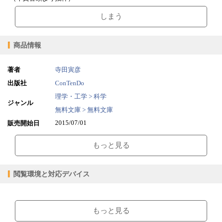
しまう
商品情報
著者
寺田寅彦
出版社
ConTenDo
理学・工学 > 科学
ジャンル
無料文庫 > 無料文庫
2015/07/01
販売開始日
1.06MB
ファイルサイズ
もっと見る
epub
ファイル形式
【販売形態】
購入
レンタル
閲覧環境と対応デバイス
商品価格（税込）
¥0
-
閲覧可能期間
無期限
-
【閲覧環境】
ブラウザビューア・PC版ConTenDoビューア・モバイルビューア
もっと見る