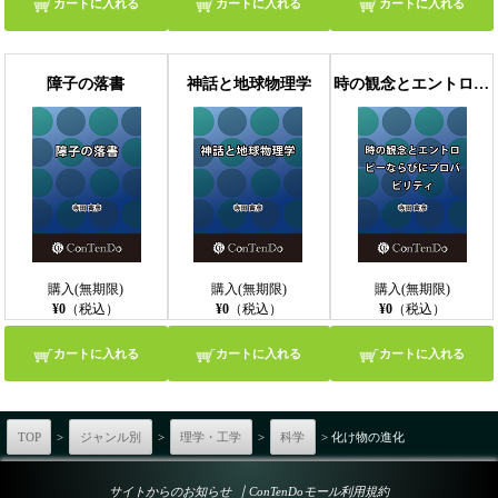
カートに入れる
カートに入れる
カートに入れる
障子の落書
神話と地球物理学
時の観念とエントロピーならびにプロバビリティ
購入(無期限)
購入(無期限)
購入(無期限)
¥0
（税込）
¥0
（税込）
¥0
（税込）
カートに入れる
カートに入れる
カートに入れる
TOP
>
ジャンル別
>
理学・工学
>
科学
> 化け物の進化
｜
サイトからのお知らせ
ConTenDoモール利用規約