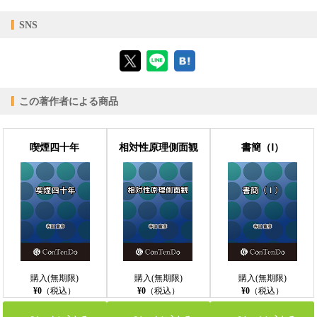
【対応デバイス】
SNS
【ブラウザビューア】
この著作者による商品
【PC版ConTenDoビューア】
喫煙四十年
相対性原理側面観
書簡（Ⅰ）
【モバイルビューア】
購入(無期限)
購入(無期限)
購入(無期限)
¥0
（税込）
¥0
（税込）
¥0
（税込）