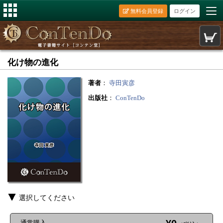
無料会員登録
ログイン
化け物の進化
著者
：
寺田寅彦
出版社
：
ConTenDo
選択してください
通常購入