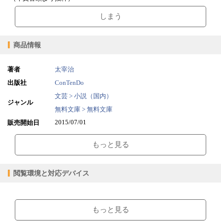
しまう
商品情報
著者
太宰治
出版社
ConTenDo
文芸 > 小説（国内）
ジャンル
無料文庫 > 無料文庫
2015/07/01
販売開始日
0.92MB
ファイルサイズ
もっと見る
epub
ファイル形式
【販売形態】
購入
レンタル
閲覧環境と対応デバイス
商品価格（税込）
¥0
-
閲覧可能期間
無期限
-
【閲覧環境】
ブラウザビューア・PC版ConTenDoビューア・モバイルビューア
もっと見る