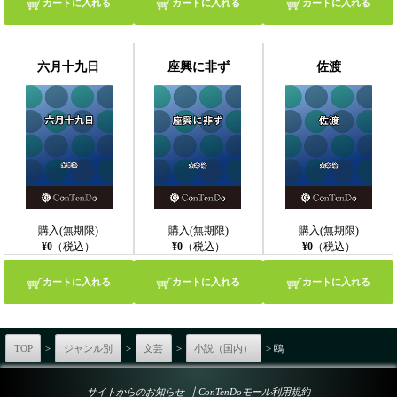
カートに入れる
カートに入れる
カートに入れる
六月十九日
座興に非ず
佐渡
購入(無期限)
購入(無期限)
購入(無期限)
¥0
（税込）
¥0
（税込）
¥0
（税込）
カートに入れる
カートに入れる
カートに入れる
TOP
>
ジャンル別
>
文芸
>
小説（国内）
> 鴎
｜
サイトからのお知らせ
ConTenDoモール利用規約