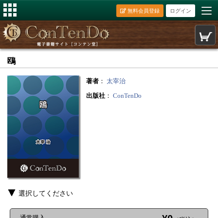
無料会員登録
ログイン
鴎
著者
：
太宰治
出版社
：
ConTenDo
選択してください
通常購入