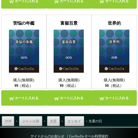
カートに入れる
カートに入れる
カートに入れる
苦悩の年鑑
富嶽百景
世界的
購入(無期限)
購入(無期限)
購入(無期限)
¥0
（税込）
¥0
（税込）
¥0
（税込）
カートに入れる
カートに入れる
カートに入れる
TOP
>
ジャンル別
>
文芸
>
エッセイ
> 当選の日
｜
サイトからのお知らせ
ConTenDoモール利用規約