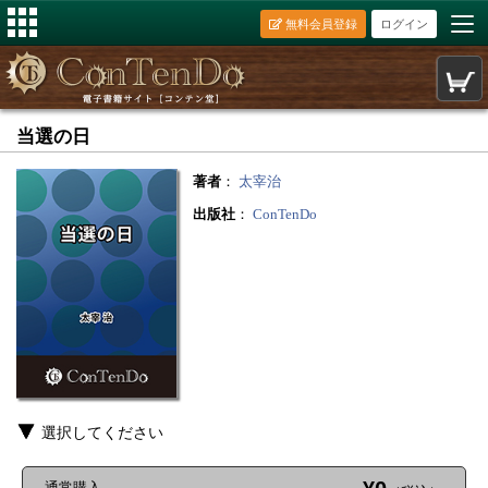
無料会員登録
ログイン
当選の日
著者
：
太宰治
出版社
：
ConTenDo
選択してください
通常購入