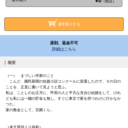
¥0
（税込）
通常購入する
原則、返金不可
詳細はこちら
概要
（一） まづしい作家のこと
こんど、國民新聞の短篇小説コンクールに當選したので、その日の
ことを、正直に書いて見ようと思ふ。
私は、ことしのお正月に、甲府の人と平凡な見合ひ結婚をして、けれ
ども私には一錢の貯金も無し、すぐに東京で家を持つわけに行かなか
つた。
家の敷金として、百圓くら...
（本文冒頭より抜粋）