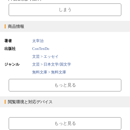
しまう
商品情報
著者
太宰治
出版社
ConTenDo
文芸 > エッセイ
ジャンル
文芸 > 日本文学/国文学
無料文庫 > 無料文庫
2015/07/01
販売開始日
もっと見る
0.98MB
ファイルサイズ
epub
ファイル形式
閲覧環境と対応デバイス
【販売形態】
購入
レンタル
商品価格（税込）
¥0
-
【閲覧環境】
閲覧可能期間
無期限
-
ブラウザビューア・PC版ConTenDoビューア・モバイルビューア
もっと見る