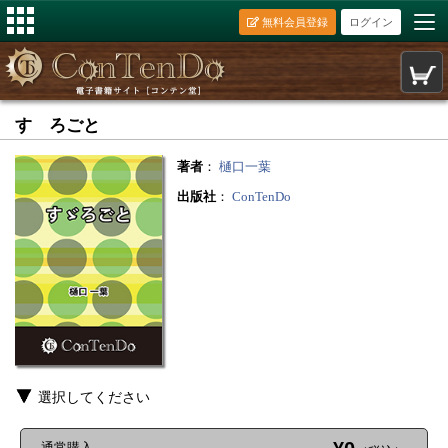
無料会員登録
ログイン
すゞろごと
著者
：
樋口一葉
出版社
：
ConTenDo
選択してください
通常購入