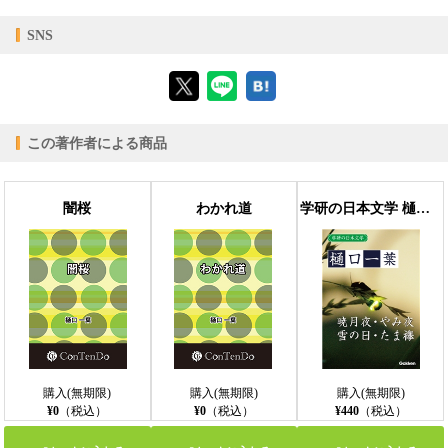
【対応デバイス】
SNS
【ブラウザビューア】
この著作者による商品
【PC版ConTenDoビューア】
闇桜
わかれ道
学研の日本文学 樋口一葉 暁月夜 やみ夜 雪の日 たま襷
【モバイルビューア】
購入(無期限)
購入(無期限)
購入(無期限)
¥0
（税込）
¥0
（税込）
¥440
（税込）