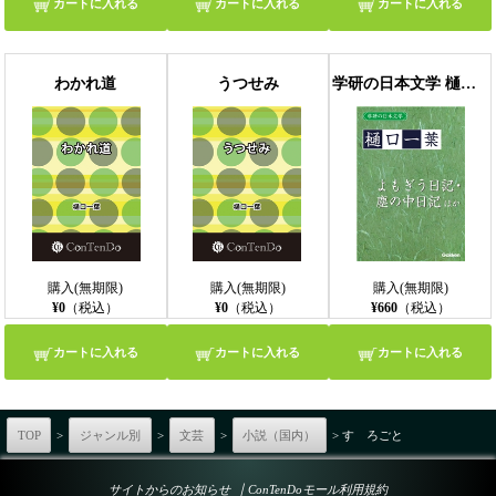
カートに入れる
カートに入れる
カートに入れる
わかれ道
うつせみ
学研の日本文学 樋口一葉 よもぎうにっ記 よもぎう日記 よもぎうにっ記 塵の中 日記ちりの中 塵の中日記 塵中にっ記
購入(無期限)
購入(無期限)
購入(無期限)
¥0
（税込）
¥0
（税込）
¥660
（税込）
カートに入れる
カートに入れる
カートに入れる
TOP
>
ジャンル別
>
文芸
>
小説（国内）
> すゞろごと
｜
サイトからのお知らせ
ConTenDoモール利用規約