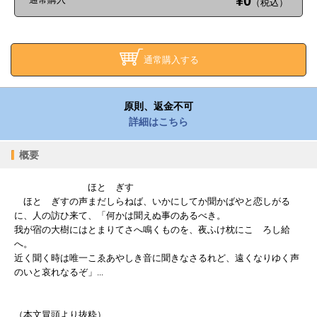
¥0
（税込）
通常購入する
原則、返金不可
詳細はこちら
概要
ほとゝぎす
ほとゝぎすの声まだしらねば、いかにしてか聞かばやと恋しがる
に、人の訪ひ来て、「何かは聞えぬ事のあるべき。
我が宿の大樹にはとまりてさへ鳴くものを、夜ふけ枕にこゝろし給
へ。
近く聞く時は唯一こゑあやしき音に聞きなさるれど、遠くなりゆく声
のいと哀れなるぞ」...
（本文冒頭より抜粋）