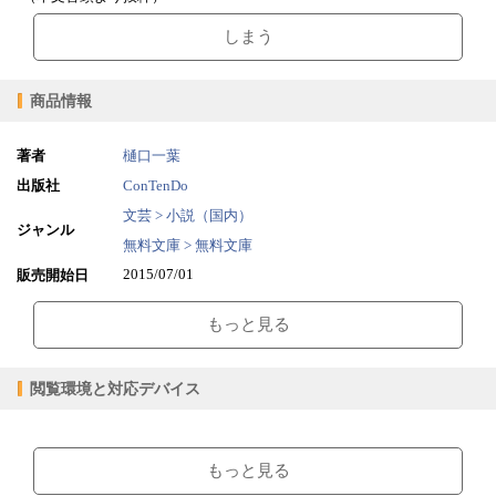
しまう
商品情報
著者
樋口一葉
出版社
ConTenDo
文芸 > 小説（国内）
ジャンル
無料文庫 > 無料文庫
2015/07/01
販売開始日
0.96MB
ファイルサイズ
もっと見る
epub
ファイル形式
【販売形態】
購入
レンタル
閲覧環境と対応デバイス
商品価格（税込）
¥0
-
閲覧可能期間
無期限
-
【閲覧環境】
ブラウザビューア・PC版ConTenDoビューア・モバイルビューア
もっと見る