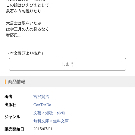
この館はひえびえとして
泉石をうち繞りたり
大居士は眼をいたみ
はや三月の人の見るなく
智応氏...
（本文冒頭より抜粋）
しまう
商品情報
著者
宮沢賢治
出版社
ConTenDo
文芸 > 短歌・俳句
ジャンル
無料文庫 > 無料文庫
2015/07/01
販売開始日