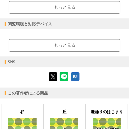
0.92MB
ファイルサイズ
もっと見る
epub
ファイル形式
【販売形態】
購入
レンタル
閲覧環境と対応デバイス
商品価格（税込）
¥0
-
閲覧可能期間
無期限
-
【閲覧環境】
ブラウザビューア・PC版ConTenDoビューア・モバイルビューア
もっと見る
【対応デバイス】
SNS
【ブラウザビューア】
この著作者による商品
【PC版ConTenDoビューア】
谷
丘
鹿踊りのはじまり
【モバイルビューア】