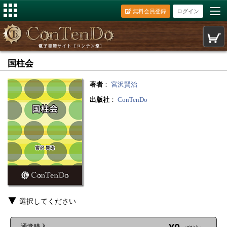
無料会員登録
ログイン
国柱会
著者
：
宮沢賢治
出版社
：
ConTenDo
選択してください
通常購入