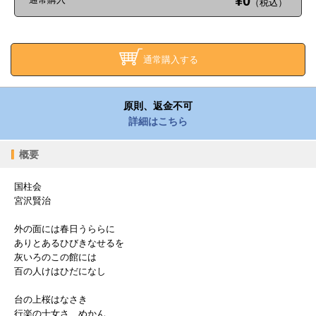
¥0
（税込）
通常購入する
原則、返金不可
詳細はこちら
概要
国柱会
宮沢賢治
外の面には春日うららに
ありとあるひびきなせるを
灰いろのこの館には
百の人けはひだになし
台の上桜はなさき
行楽の士女さゞめかん