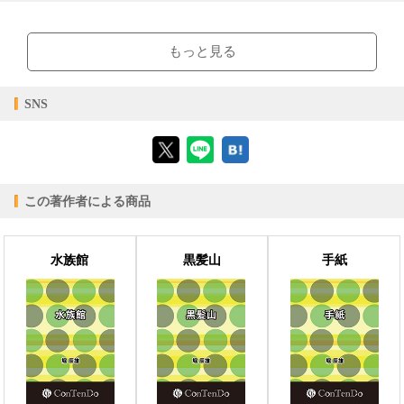
閲覧可能期間
無期限
-
【閲覧環境】
ブラウザビューア・PC版ConTenDoビューア・モバイルビューア
もっと見る
【対応デバイス】
SNS
【ブラウザビューア】
この著作者による商品
【PC版ConTenDoビューア】
水族館
黒髪山
手紙
【モバイルビューア】