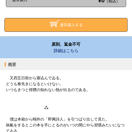
¥0
（税込）
通常購入する
原則、返金不可
詳細はこちら
概要
又四五日前から寢込んでゐる。
どうも春先きになるといけない。
いつもきつと得體の知れない熱が出るのである。
⁂
僕は本箱から鴎外の「即興詩人」を引つぱり出して見た。
病氣をするとこの本を手にとるのがいつの間にやら習慣みたいになつ
てゐる。