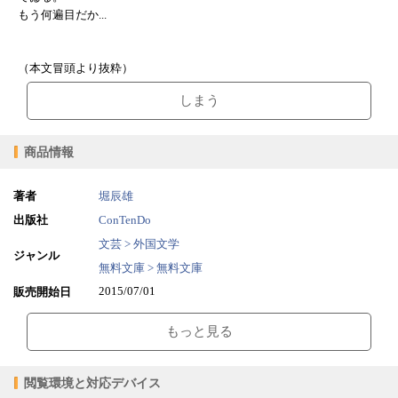
もう何遍目だか...
（本文冒頭より抜粋）
しまう
商品情報
著者
堀辰雄
出版社
ConTenDo
文芸 > 外国文学
ジャンル
無料文庫 > 無料文庫
2015/07/01
販売開始日
1.10MB
ファイルサイズ
もっと見る
epub
ファイル形式
【販売形態】
購入
レンタル
閲覧環境と対応デバイス
商品価格（税込）
¥0
-