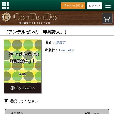
無料会員登録
ログイン
（アンデルゼンの「即興詩人」）
著者
：
堀辰雄
出版社
：
ConTenDo
選択してください
通常購入