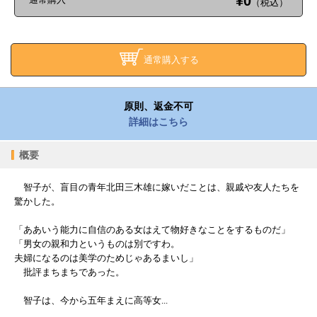
¥0
（税込）
通常購入する
原則、返金不可
詳細はこちら
概要
智子が、盲目の青年北田三木雄に嫁いだことは、親戚や友人たちを
驚かした。
「ああいう能力に自信のある女はえて物好きなことをするものだ」
「男女の親和力というものは別ですわ。
夫婦になるのは美学のためじゃあるまいし」
批評まちまちであった。
智子は、今から五年まえに高等女...