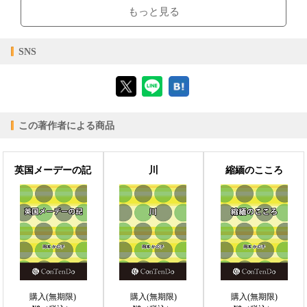
ブラウザビューア・PC版ConTenDoビューア・モバイルビューア
もっと見る
【対応デバイス】
SNS
【ブラウザビューア】
この著作者による商品
【PC版ConTenDoビューア】
英国メーデーの記
川
縮緬のこころ
【モバイルビューア】
購入(無期限)
購入(無期限)
購入(無期限)