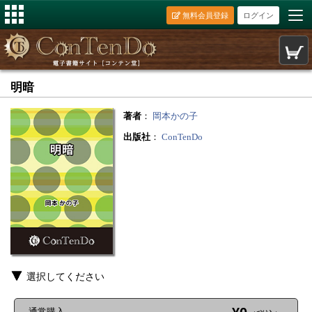
無料会員登録
ログイン
明暗
著者
：
岡本かの子
出版社
：
ConTenDo
選択してください
通常購入