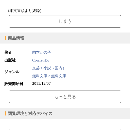
（本文冒頭より抜粋）
しまう
商品情報
著者
岡本かの子
出版社
ConTenDo
文芸 > 小説（国内）
ジャンル
無料文庫 > 無料文庫
2015/12/07
販売開始日
0.91MB
ファイルサイズ
もっと見る
epub
ファイル形式
【販売形態】
購入
レンタル
閲覧環境と対応デバイス
商品価格（税込）
¥0
-
閲覧可能期間
無期限
-
【閲覧環境】